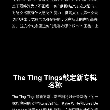
在线试听： http://www.douban.com/artist/reflector/
之下最终沦为了不正经： 你们刚刚结束了这次巡演，
对这次巡演有什么感受？ 赛力：挺高兴的，第一次去
外地演出，觉得气氛都挺好的，大家玩儿的也挺高兴
的。 这几个城市里边你们最喜欢哪个城市？ 王岳：上
海！ 赛力：上海、武汉，都挺喜欢的。最喜欢…没什
么最喜欢的，差不多吧… 蒙蒙：香港！ 王岳：哈哈
哈…… 赛力：香港没去…… 中间发生了什么好玩儿的
事儿么？你们不是说期待着（众人大笑）啤酒、艳遇
和爆裂的现场吗，都得着了吗？ （乱） 王岳：这你得
问他（指赛力）得没得着。 赛力：得着列车员来
着……没有没有，就是喝酒来着，去哪儿都喝，然
The Ting Tings敲定新专辑
后…大家都喝多了… 你们酒量都怎么样啊？ 还行。就
名称
是还都挺爱喝的。不是多能喝，就是都爱喝。 你们被
称为“小细腿+烂酒鬼”，能喝我看出来了，那你们都喜
The Ting Tings最新透露，新专辑将以录音室边上的一
欢什么服装品牌来演绎这“小细腿”啊？除了Cheap
家按摩院的名字“Kunst”命名。 Katie White和Jules De
Monday以外。 赛力：啊？（众人笑） 王岳：除了这
Martino在接受媒体采访时谈到，在德国录制他们的第