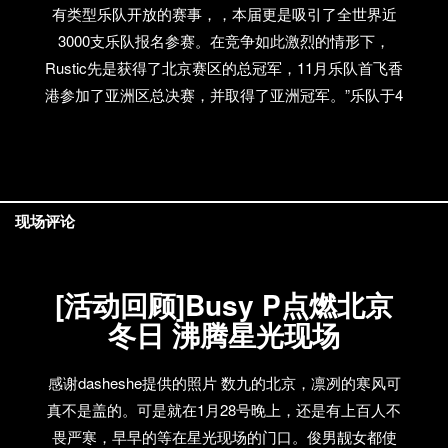
有类型乐队开放的赛事，，本届更是吸引了全世界近
只有这么点东西拿来说。还是中国年轻人文化太匮乏
3000支乐队报名参赛。在竞争如此激烈的情形下，
Bye Bye Disco复古商店生意怎么样？听说对面开了个
Rustic先是获得了北京赛区的总冠军，11月乐队首飞香
同名迪厅，能给我们具体介绍一下吗？ 商店生意不
港参加了亚洲区总决赛，并取得了亚洲冠军。”乐队于4
错，好像还是老外，港台顾客和小众文艺青年识货。
月下旬飞往了英国首都伦敦参加全球大赛的总决赛，
最烦东北旅游的，一进门就嚷：这是撒呀！根本就服
可能连乐队自己也没想到，他们一举夺得此次比赛最
了。迪厅也不错，皇家礼炮8888元，比天上人间便
终的总冠军，并获得大赛冠军价值10万美元的乐队发
宜，音乐比MIXhigh。其实来的还是商店里来的那类人
展大奖，包括：位于伦敦的录音室一周使用权利、英
现场评论
国巡演，以及1万美元现金。 在乐队4月27日赢得冠军
后乐队成员及其厂牌兵马司的老板Michael Pettis在第
一时间接受环球时报英文版的采访。Michael说“现在回
[活动回顾]Busy P点燃北京
想起来我当时觉得他们是有能力赢的但是又不太确
冬日 沸腾星光现场
定，如果想赢的话，他们就必须征服那些评委”。在
Rustic赴英国参加总决赛前，由于火山爆发，欧洲的航
感谢dasheshe提供的照片 数九的北京，凛冽的寒风可
空几乎陷入了瘫痪，到英国的国际机票价格飞涨，于
真不是盖的。可是就在1月28号晚上，还是有上百人不
是每天兵马司的工作人员每天就盯着看哪里有便宜点
畏严寒，早早的等在星光现场的门口。俊男靓女都使
儿的机票，最后在比赛开始前一天，离正式演出仅剩