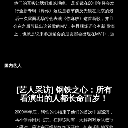
他们的真实让我们难以拒绝。 反光镜在2010年将会发
行全新专辑《释你》这也是春节前反光镜在北京的最
后一次露面现场将会表演《你麻痹》这首新歌，并且
会在之后剪辑出这首歌的MV，并且现场还会有新 歌奉
上，也就是说来参加聚会的朋友都会出现在MV中，这
样的机会可不是每年都有的呀！现场将有啤酒供应，
大家在一起聚聚和反光镜聊聊09年的大事小情，之后
还有激动人心的 MV拍摄，不可错过。 想来参加的朋
友致电飞行者唱片65531184-8011（工作时间:周一至
国内艺人
周五9：30-18：30）或者直接致电13810363781 联系
人：高复 留下你的电话姓名以及人数 人数限制100人
[艺人采访] 钢铁之心：所有
（名额有限，人满结束） 地点：老what酒吧 时间：
看演出的人都长命百岁！
2010年1月24日 下午2点 地址：北京市西城区北长街72
号，故宫西门、161中学对面。 72 Beichangjie(just
north of the west gate of the Forbidden city) 乘车路
2009年年底，钢铁的心结束了他们的首次中国巡演，
线：地铁天安门西站B口出，5路公车1站地西华门下。
马不停蹄回到北京。在排练间隙，无解网对乐队进行
活动地址： http://www.douban.com/event/11432000/
了采访。采访在正经的气氛下开始，但在乐队的互岔