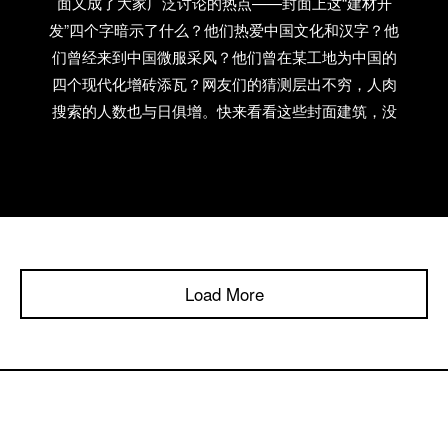
面又成了大家广泛讨论的热点——封面上这“建材开
发”四个字暗示了什么？他们热爱中国文化和汉字？他
们曾经来到中国微服采风？他们曾在某工地为中国的
四个现代化增砖添瓦？网友们的猜测层出不穷，人肉
搜索的人数也与日俱增。快来看看这些封面建筑，没
准就是你家楼后的新建楼盘也说不定哦~
Load More