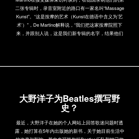
个就买不起别的了 赛力：那就好看的，都喜欢，没有
二张专辑时，录音室附近的路口有一家名叫“Massage
什么特别具体的。
Kunst”。“这是按摩的艺术（Kunst在德语中含义为’艺
术’）”，De Martino解释说，“我们把这家按摩院照下
来，并跟别人说，这是我们新专辑的名字，结果他们
都疯了”。乐队同时爆料说，他们从纽约偷运了不少又
老又怪的合成器回到柏林，用来加强他们的新专辑。
看来新专辑确实让人非常期待啊，也希望它能像We
Started Nothing一样大获成功。
大野洋子为Beatles撰写野
史？
最近，大野洋子在她的个人网站上回答歌迷问题时透
露，她打算在5年内出版她的新书，关于她目前生活中