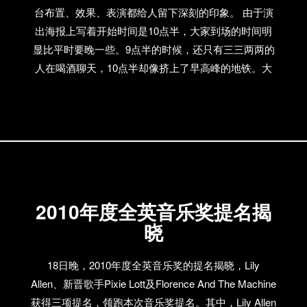
台布置、效果、表演都给人留下深刻的印象。 由于演
出海报上写着开始时间是10点半，大家到场的时间明
显比平时要晚一些。9点半的时候，还只有三三两两的
人在喝酒聊天，10点半却像挤上了早高峰的地铁。大
家都在这种难熬却兴奋异常的环境下，等待着表演的
爆发。 11点40，在观众不断的尖叫与呼喊声中，演出
开始了。开场视频把大家带向了动物世界，带向了非
洲草原，带向了动物的生猛与性感。而伴着音乐与灯
光，乐队上场了。马头、铁链、驯兽、虐待等元素在
舞台萌生、蔓延、扩散，人们的欲望也在逐渐爆发出
来。
2010年度全英音乐奖提名揭
晓
18日晚，2010年度全英音乐奖的提名揭晓，Lily
Allen、新晋歌手Pixie Lott及Florence And The Machine
获得三项提名，领跑本次音乐奖提名。其中，Lily Allen