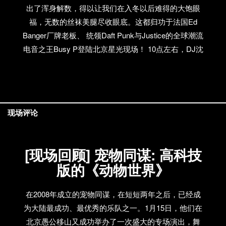
出了浑身解数，得以让我们在入冬以后难得的大饱眼
几个小时的时候，Rustic终于顺利到了伦敦。Rustic从
福，无数的丝袜美腿尽收眼底。这都归功于法国Ed
最初的预赛表演到夺得全球总决赛冠军的全过程将以
Banger厂牌老板、 统领Daft Punk与Justice的全球潮流
纪录片形式发行。据悉，Rustic乐队在结束英国之行之
电音之王Busy P登陆北京星光现场！ 10点左右，DJ沈
后也将投入到首张专辑的录制中。 2010年4月27日 @
岳上场了。也许是场子还没有热起来，大家都十分拘
英国伦敦斯卡拉剧院 Rustic获奖瞬间
谨，站在后面喝酒聊天，围出了一个空旷的舞池，而
DJ Jim上场之后似乎也并没什么变化。随后，来自日
本Revolver的DJ上场了。在伴着hip-hop与electro融合
现场评论
的节拍下，酒精很快发生了作用，大家三两成群走进
舞池，随着节奏慢慢舞动，动作逐渐舒展起来。
[现场回顾] 宠物同谋: 高科技
版的《动物世界》
在2008年成立的宠物同谋，在短短两年之后，已经成
为大陆最成功、最优秀的乐队之一。1月15日，他们在
北京愚公移山又成功举办了一次盛大的专场演出，舞