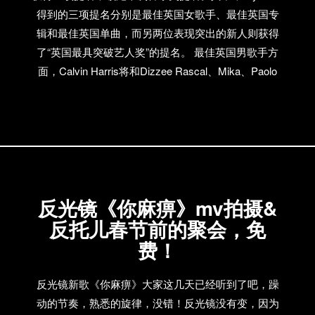
得到的三项提名分别是最佳英国女歌手、最佳英国专
辑和最佳英国单曲，而另两位表现突出的新人则获得
了“英国最具突破艺人奖”的提名。 最佳英国男歌手方
面，Calvin Harris将和Dizzee Rascal、Mika、Paolo
Nutini及Robbie Williams竞争，从电子、说唱到流行、
摇滚，风格真是相当多元化。而在最佳英国组合方
面，Doves、Kasabian、Muse三支摇滚劲旅将和
Friendly Fires、JLS两个流行组合一决高下。 国际奖项
方面，我们看到了各种熟悉的名字Bruce
Springsteen、Eminem、Jay-Z、Lady GaGa、Norah
反光镜《你麻痹》mv拍摄&
Jones、Rihanna、Shakira…… 到底选哪个，你心里有
反托儿春节前的聚会，免
数了吗？不过咱们说了不算，等着伦敦时间2月16日的
颁奖典礼吧。
费！
反光镜新歌《你麻痹》大家这几天已经听到了吧，躁
动的节奏，熟悉的旋律，没错！反光镜没有变，因为