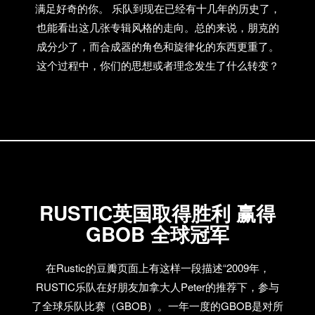
满足好奇的你。 乐队到现在已经有十几年的历史了，
也能看出这几张专辑风格的走向。总的来说，朋克的
成分少了，而合成器的角色和旋律化的东西更重了。
这个过程中，你们的思想或者理念发生了什么转变？
第一张的时候都很年轻，需要简单直接的音乐传达想
法。合成器的东西和旋律化其实在音乐里一直都有，
只不过到最近几年大陆才开始流行 在这已经出版的5张
专辑里，你们个人最喜欢哪一张？为什么？ 我个人喜
欢“龙虎人丹”这张，更时髦，更好玩，是我们乐队的一
个转折点 无论是从音乐上向7、80年代西方合成器流
行、disco风格上的回归，还是服装、思想上向80年代
RUSTIC英国取得胜利 赢得
旧中国的靠拢，都可以说是前无古人的壮举。当初是
GBOB 全球冠军
有意为之，还是无心插柳？ 这些东西还没流行以前，
我们就开始玩了，其实一直都是围绕这些东西 我觉得
在Rustic的豆瓣页面上有这样一段描述“2009年，
几年前的国货复古风潮完全就是你们带起来的，这么
RUSTIC乐队在好朋友加拿大人Peter的推荐下，参与
说你们同意吗？现在复古国货已经是文艺青年和潮人
了全球乐队比赛（GBOB）。一年一度的GBOB是对所
的标配了，你们对此怎么看？ 我觉得挺可悲的，其实