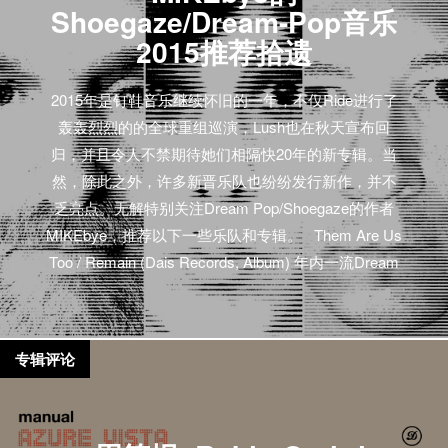
Shoegaze/Dream-Pop音乐
2015推荐拾遗
2015年是钉鞋音乐继续怀旧的一年，不仅Ride进行了
轰轰烈烈的的全球重组巡演，Lush也在秋天宣布回
归，并且令人不禁期待她们相隔快20年的新专辑。当
然，除此之外，许多新晋乐队也纷纷发行新作，并不
乏亮点。无解特别关注Dream Pop/Shoegaze的作者
MIKEbye，推荐以下一些乐队和专辑。 Them Are Us
Too / Remain (Dais Records, Album) 年内一流Dream
Pop/Ethereal作品由湾区Them Are Us Too首部
《Remain》代表，沾染上后朋克、哥德派与极地双
星，超过半数夜幕愿与它同行。 延展收听（排名没有
专辑评论
先后）： Beach House / Depression Cherry (Sub Pop,
Bella Union, Album) Beach House…