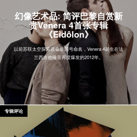
幻像艺术品: 简评巴黎自赏新
贵Venera 4首张专辑
《Eidôlon》
以前苏联太空探索器金星四号命名，Venera 4诞生在法
兰西吉他噪音再度爆发的2012年。
专辑评论