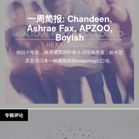
一周简报: Chandeen,
Ashrae Fax, APZOO,
Boyish
倒回十年前，南美诸国和吵噪乐派结缘尚寡，如今这
里是同日本一样规模的Shoegazing出口地。
专辑评论