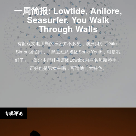
一周简报: Lowtide, Anilore,
Seasurfer, You Walk
Through Walls
有配双支电贝斯的乐团并不多见，澳洲贝斯手Giles
Simon回忆到，「除去纽约名团Sonic Youth，就是我
们了」。墨尔本瞪鞋摇滚团Lowtide内两名贝斯琴手，
正好也是男女主唱，可谓他们大特色。
专辑评论