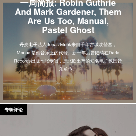
一周简报: Robin Guthrie
And Mark Gardener, Them
Are Us Too, Manual,
Pastel Ghost
丹麦电子艺人Jonas Munk来自千年古城欧登塞，
Manual是他音乐上的代号。新千年后曾陆续在Darla
Records出版七张专辑，是北欧出产的知名电子氛围音
乐单位。
专辑评论