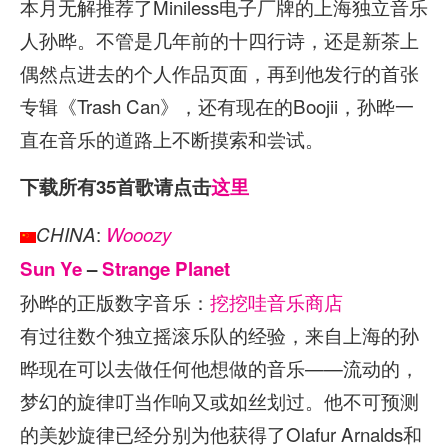
本月无解推荐了Miniless电子厂牌的上海独立音乐
人孙晔。不管是几年前的十四行诗，还是新茶上
偶然点进去的个人作品页面，再到他发行的首张
专辑《Trash Can》，还有现在的Boojii，孙晔一
直在音乐的道路上不断摸索和尝试。
下载所有35首歌请点击
这里
:
CHINA
Wooozy
Sun Ye
–
Strange Planet
孙晔的正版数字音乐：
挖挖哇音乐商店
有过往数个独立摇滚乐队的经验，来自上海的孙
晔现在可以去做任何他想做的音乐——流动的，
梦幻的旋律叮当作响又或如丝划过。他不可预测
的美妙旋律已经分别为他获得了Olafur Arnalds和