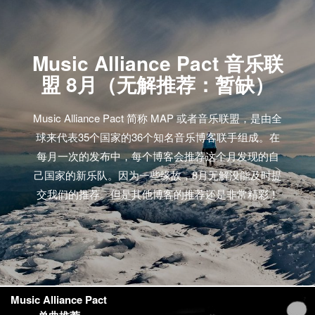
Music Alliance Pact 音乐联
盟 8月（无解推荐：暂缺）
Music Alliance Pact 简称 MAP 或者音乐联盟，是由全
球来代表35个国家的36个知名音乐博客联手组成。在
每月一次的发布中，每个博客会推荐这个月发现的自
己国家的新乐队。因为一些缘故，8月无解没能及时提
交我们的推荐。但是其他博客的推荐还是非常精彩！
Music Alliance Pact