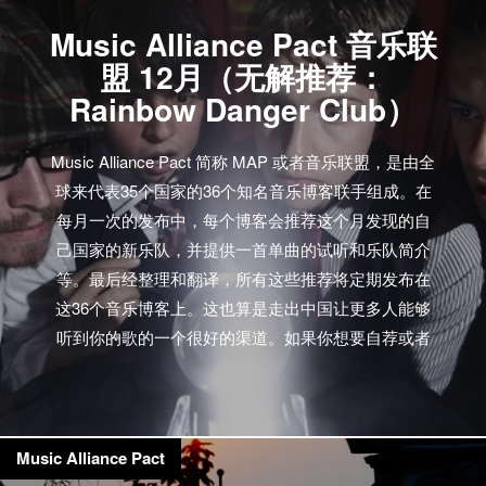
rock band with a sound…
Music Alliance Pact 音乐联
盟 12月（无解推荐：
Rainbow Danger Club）
Music Alliance Pact 简称 MAP 或者音乐联盟，是由全
球来代表35个国家的36个知名音乐博客联手组成。在
每月一次的发布中，每个博客会推荐这个月发现的自
己国家的新乐队，并提供一首单曲的试听和乐队简介
等。最后经整理和翻译，所有这些推荐将定期发布在
这36个音乐博客上。这也算是走出中国让更多人能够
听到你的歌的一个很好的渠道。如果你想要自荐或者
推荐国内乐队或者音乐人的话，欢迎邮件到
wooozy[at]spli-t.com和我们联系。 你可以单独试听每
首歌曲，或者点击这里进行39首歌曲的打包下载。
ARGENTINA: Zonaindie Olga – Dolor De Nuevo
Music Alliance Pact
Before you ask, Olga is not a solo artist but a band led