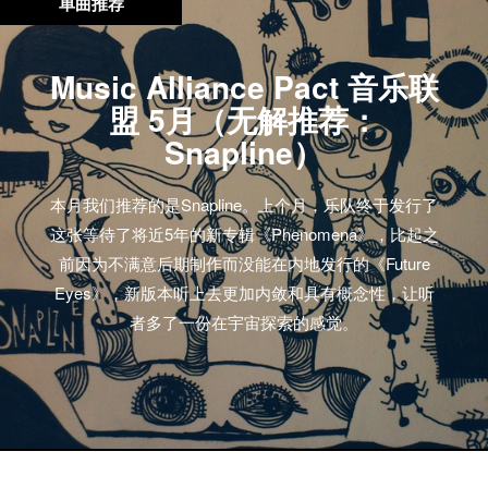
单曲推荐
Music Alliance Pact 音乐联
盟 5月（无解推荐：
Snapline）
本月我们推荐的是Snapline。上个月，乐队终于发行了
这张等待了将近5年的新专辑《Phenomena》，比起之
前因为不满意后期制作而没能在内地发行的《Future
Eyes》，新版本听上去更加内敛和具有概念性，让听
者多了一份在宇宙探索的感觉。