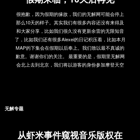
很抱歉，因为假期的缘故，我们的无解网可能会停上
那么10天的样子。其实我们有很多内容还没有来得及
和大家分享，比如我们很久没有更新余雷的无限知音
了，比如我们还有很多Alexei的日记积压着，比如本月
MAP的下集会在假期以后奉上。我们致以最不真诚的
歉意。谢谢你们的关注。 最重要的是，假期里无解网
会北上去到北京，我们将以游客的身份参加摩登天空
音乐节，并在D22见到久未露面的Snapline，或许还有
贝格的神秘派对。谁知道呢？总之，希望假期回来以
后，我们有更多的精彩内容奉献给你。摩登天空音乐
节详情：http://www.douban.com/event/12414454/ 最
后，我们不知道何时才会更新“李志和虾米不得不说的
无解专题
故事”后续，不管怎么样，你可以看这里：
http://www.douban.com/note/92583592/ 可以预见这个
从虾米事件窥视音乐版权在
宣言里的出现名字会越来越多，等多到像秋天的落叶