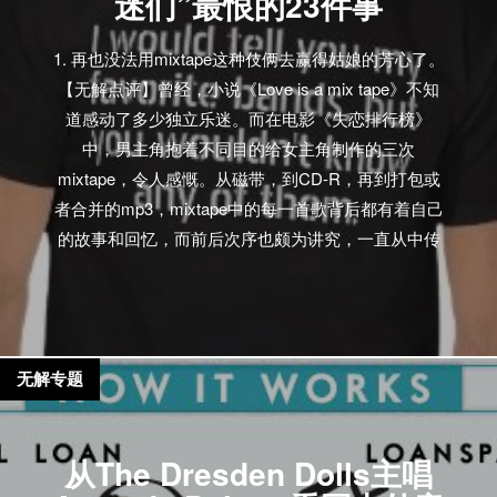
迷们”最恨的23件事
1. 再也没法用mixtape这种伎俩去赢得姑娘的芳心了。
【无解点评】曾经，小说《Love is a mix tape》不知
道感动了多少独立乐迷。而在电影《失恋排行榜》
中，男主角抱着不同目的给女主角制作的三次
mixtape，令人感慨。从磁带，到CD-R，再到打包或
者合并的mp3，mixtape中的每一首歌背后都有着自己
的故事和回忆，而前后次序也颇为讲究，一直从中传
递着制作者良苦的用心和饱含深意的情怀。如今，世
界变了，花5分钟，点几下鼠标，扫一眼曲库，再选个
小清新的照片作为封面，制作mixtape不再是你一个人
的专利。甚至当你打开虾米的”精选集“，里面已经有成
无解专题
千上万个成品在等着你。而姑娘们，大概也就对你辛
苦做的mixtape点个”赞“吧。 2. Carrie Brownstein通过
出演美剧《波特兰迪亚》和信用卡广告获得的名声，
从The Dresden Dolls主唱
远比她作为Sleater Kinney成员来的大。 【无解点评】