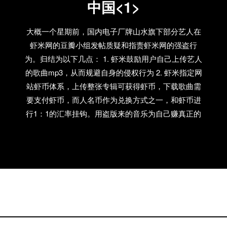
一样遍地的时候，秋天也就过去了。
中国<1>
大概一个星期前，国内电子厂牌山水旗下部分艺人在
虾米网的豆瓣小组发帖质疑和指责虾米网的强盗行
为。归结为以下几点： 1. 虾米鼓励用户自己上传艺人
的歌曲mp3，从而规避自身的侵权行为 2. 虾米指定网
站虾币体系，上传整张专辑可获得虾币，下载歌曲需
要支付虾币，而人名币作为兑换方式之一，和虾币进
行1：1的汇率挂钩。用盗版来的音乐为自己赚真正的
钱。 3. 虾米网没有主动和网站内大部分歌曲的版权所
有者：独立厂牌、唱片公司和艺人取得过任何联系。
过去没有，今后如果所有者不找上门的话，估计也不
会有。 山水不是第一个质疑虾米网的人。虾米也只不
过是中国众多侵权音乐网站中还算形成比较专业化和
商业化模式的网站。版权的维护，最终还是要靠每个
所有者自己。 这让我们联想到6月初由Split Works和加
拿大TNT Production联合在上海举办的传递中国会议。