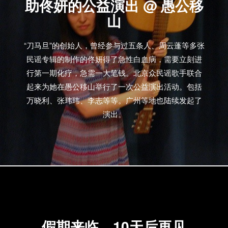
助佟妍的公益演出 @ 愚公移
山
“刀马旦”的创始人，曾经参与过五条人、周云蓬等多张
民谣专辑的制作的佟妍得了急性白血病，需要立刻进
行第一期化疗，急需一大笔钱。北京众民谣歌手联合
起来为她在愚公移山举行了一次公益演出活动。包括
万晓利、张玮玮、李志等等。广州等地也陆续发起了
演出。
假期来临，10天后再见