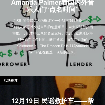
Amanda Palmer看国内外音
Sleater Kinney曾经是美国90年代riot grrrl运动中重要的
乐人们“点名时间”
一分子，而吉他手Carrie Brownstein也曾被《滚石》杂
志读者评为“全世界最被低估的25个吉他手”之一。然
点名时间是最近国内很红的一个创意项目筹款平台，
而，乐队解散后，不少人却通过主流喜剧和商业广告
任何人都可以发起自己的创意项目，向大家进行介绍
重新认识了这位在不少独立乐迷心中的女神。你只能
和推广，以求得公众的资金支持。李志、立東乐队等
心里怨恨地想“老子20年前听Sleater Kinney的时候，你
都开始在点名时间上进行尝试。而在其原版的
们在干什么？”或者是“Carrie，你为什么就这样背叛了
Kickstarter上，The Dresden Dolls主唱Amanda
摇滚？”这大概和许多人看待GALA上湖南卫视的《天
Palmer正在创造一项新的记录。
天向上》一个道理吧？ 3. 当人们错把那些完全不独立
的乐队称作独立乐队。 【无解点评】 人们：“我平时喜
欢听一些独立乐队” 独立摇滚乐迷们：“啊，我也是，
太好了，终于找到同好了。我喜欢Galaxie 500、
Slowdive、The Pastles、Silkworm。你喜欢哪些啊？”
活动推荐
人们：“我喜欢最近比较红的Mumford & Sons、还有国
内的果味VC” 独立摇滚乐迷们：“…………” 4. Kim
Gordon和Thurston…
12月19日 民谣救护车——帮