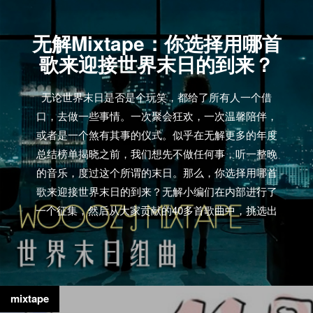
无解Mixtape：你选择用哪首
歌来迎接世界末日的到来？
无论世界末日是否是个玩笑，都给了所有人一个借
口，去做一些事情。一次聚会狂欢，一次温馨陪伴，
或者是一个煞有其事的仪式。似乎在无解更多的年度
总结榜单揭晓之前，我们想先不做任何事，听一整晚
的音乐，度过这个所谓的末日。那么，你选择用哪首
歌来迎接世界末日的到来？无解小编们在内部进行了
一个征集，然后从大家贡献的40多首歌曲中，挑选出
了23首。
mixtape