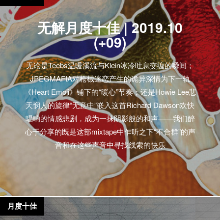
无解月度十佳 | 2019.10
(+09)
无论是Teebs温暖溪流与Klein冰冷吐息交缠的瞬间；
JPEGMAFIA对枪械迷恋产生的诡异深情为下一轨
《Heart Emoji》铺下的“暖心”节奏；还是Howie Lee悲
天悯人的旋律“无意中”嵌入这首Richard Dawson欢快
唱响的情感悲剧，成为一抹阴影般的和声——我们醉
心于分享的既是这部mixtape中乍听之下“不合群”的声
音和在这些声音中寻找线索的快乐
月度十佳