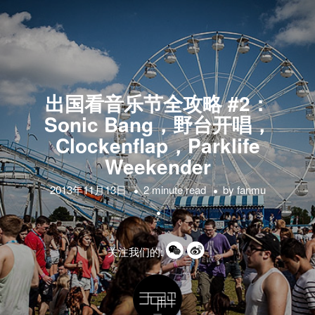
出国看音乐节全攻略 #2：
Sonic Bang，野台开唱，
Clockenflap，Parklife
Weekender
2013年11月13日
2 minute read
by
fanmu
关注我们的: