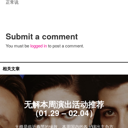
正常说
Submit a comment
You must be
logged in
to post a comment.
活动推荐
相关文章
无解本周演出活动推荐
（01.29 – 02.04）
大概是临近春节的缘故，本周国内的各大演出主办方