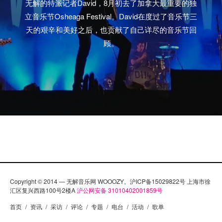
无解的特派记者David，8月初去了加拿大最重要的独
立音乐节Osheaga Festival。David在度过了音乐节三
天的艰辛和美好之后，也贡献了自己详尽的音乐节回
顾。
Copyright © 2014 — 无解音乐网 WOOOZY。沪ICP备15029822号 上海市徐
汇区复兴西路100号2楼A
沪公网安备 31010402001859号
首页
/
资讯
/
采访
/
评论
/
专题
/
电台
/
活动
/
歌单