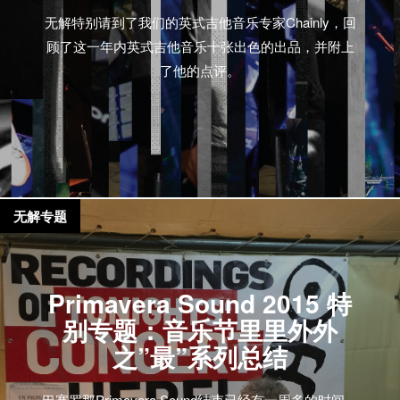
无解特别请到了我们的英式吉他音乐专家Chainly，回
顾了这一年内英式吉他音乐十张出色的出品，并附上
了他的点评。
无解专题
Primavera Sound 2015 特
别专题：音乐节里里外外
之”最”系列总结
巴塞罗那Primavera Sound结束已经有一周多的时间。