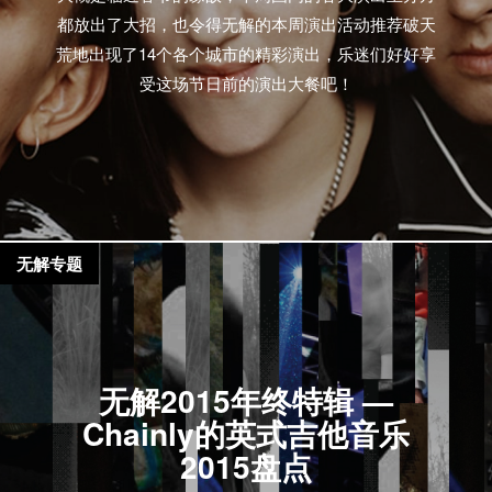
都放出了大招，也令得无解的本周演出活动推荐破天
荒地出现了14个各个城市的精彩演出，乐迷们好好享
受这场节日前的演出大餐吧！
无解专题
无解2015年终特辑 —
Chainly的英式吉他音乐
2015盘点