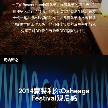
一度的Boston Hassle音乐节。在音乐节的第二天，我
和许多人进行了对话，包括我欣赏的参演乐队、在波
士顿一起看演出认识的朋友、以及音乐节志愿者和场
地提供方的工作人员，他们都非常友善及坦率地与我
分享了对DIY音乐节乃至DIY运动的看法。
现场评论
2014蒙特利尔Osheaga
Festival观后感