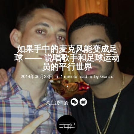
如果手中的麦克风能变成足
球 —— 说唱歌手和足球运动
员的平行世界
2014年06月23日
1 minute read
by
Gonzo
关注我们的: