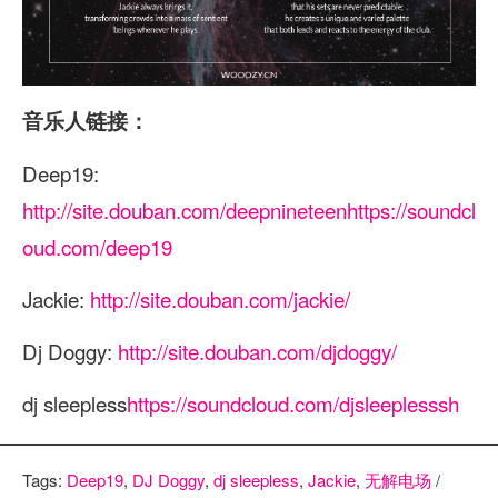
音乐人链接：
Deep19:
http://site.douban.com/deepnineteen
https://soundcl
oud.com/deep19
Jackie:
http://site.douban.com/jackie/
Dj Doggy:
http://site.douban.com/djdoggy/
dj sleepless
https://soundcloud.com/djsleeplesssh
Tags:
Deep19
,
DJ Doggy
,
dj sleepless
,
Jackie
,
无解电场
/