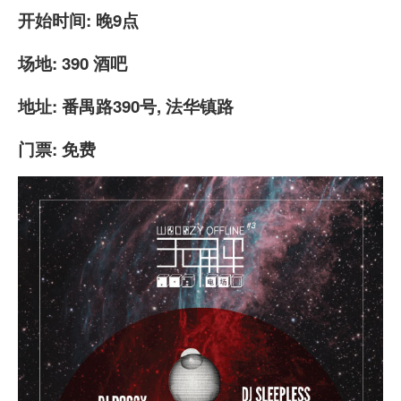
开始时间
:
晚9点
场地
: 390
酒吧
地址
:
番禺路
390
号
,
法
华镇
路
门票
:
免费