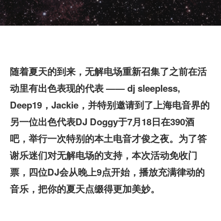
随着夏天的到来，无解电场重新召集了之前在活
动里有出色表现的代表
—— dj sleepless,
Deep19
，Jackie
，并特别邀请到了上海电音界的
另一位出色代表DJ Doggy
于7
月18
日在390
酒
吧，举行一次特别的本土电音才俊之夜。为了答
谢乐迷们对无解电场的支持，本次活动免收门
票，四位DJ
会从晚上9
点开始，播放充满律动的
音乐，把你的夏天点缀得更加美妙。