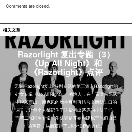
Comments are closed.
无解专题
相关文章
Razorlight 复出专题（3）
《Up All Night》和
《Razorlight》点评
无解“Razorlight复出”特别专题的第三篇。Razorlight的
处女专辑《Up All Night》一鸣惊人，在一票复古乐队
中脱颖而出。朋克风的脆生爽利再结合上朗朗上口的
调子，让每个人都记住了这帮初出茅庐的小伙子们。
而第二张同名专辑，乐队更是开始构建属于他们自己
的声音，从而获得了UK专辑榜的首位。