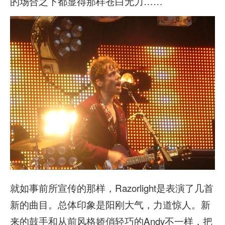
的场合之下都显得那样苍白无力……
就如事前所宣传的那样，Razorlight是表演了几首
新的曲目。总体印象是阳刚大气，力道惊人。新
来的鼓手和从前风格娇俏轻巧的Andy不一样，把