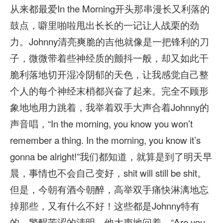
从来都最爱In the Morning开头那串漫长又利落的
鼓点，噼里啪啦甩出长长的一记让人战栗的劲
力。Johnny清亮爽脆的吉他就像是一把锋利的刀
子，微微带着些神经质的颤抖一般，却又如此干
脆利落地切开湿冷阴郁的天色，让我感觉自己整
个人的每个神经末梢都兴奋了起来。完全不顾形
象地地用力跳着，我举着双手大声合着Johnny的
声音唱，“In the morning, you know you won’t
remember a thing. In the morning, you know it’s
gonna be alright!”我们都知道，就算是到了明天早
晨，事情也不会自己变好，shit will still be shit。
但是，今朝有酒今朝醉，高举双手痛快淋漓地忘
掉那些，又有什么不好！这些都是Johnny特有
的，警醒苦涩的清明。他大声地问着，“Are you