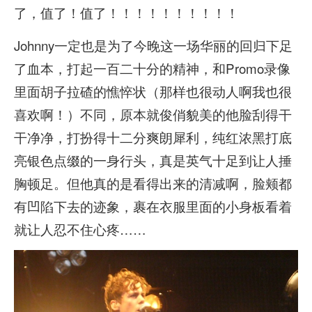
了，值了！值了！！！！！！！！！！
Johnny一定也是为了今晚这一场华丽的回归下足
了血本，打起一百二十分的精神，和Promo录像
里面胡子拉碴的憔悴状（那样也很动人啊我也很
喜欢啊！）不同，原本就俊俏貌美的他脸刮得干
干净净，打扮得十二分爽朗犀利，纯红浓黑打底
亮银色点缀的一身行头，真是英气十足到让人捶
胸顿足。但他真的是看得出来的清减啊，脸颊都
有凹陷下去的迹象，裹在衣服里面的小身板看着
就让人忍不住心疼……