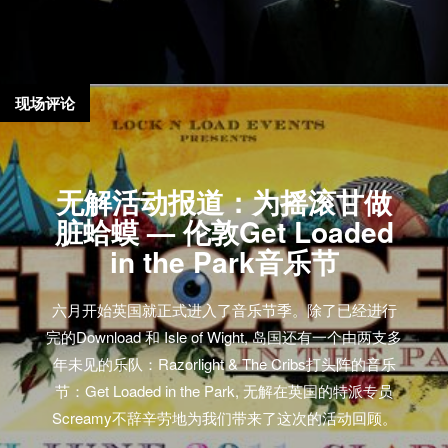
现场评论
无解活动报道：为摇滚甘做
脏蛤蟆 — 伦敦Get Loaded
in the Park音乐节
六月开始英国就正式进入了音乐节季。除了已经进行
完的Download 和 Isle of Wight, 岛国还有一个由两支多
年未见的乐队：Razorlight & The Cribs打头阵的音乐
节：Get Loaded in the Park, 无解在英国的特派专员
Screamy不辞辛劳地为我们带来了这次的活动回顾。