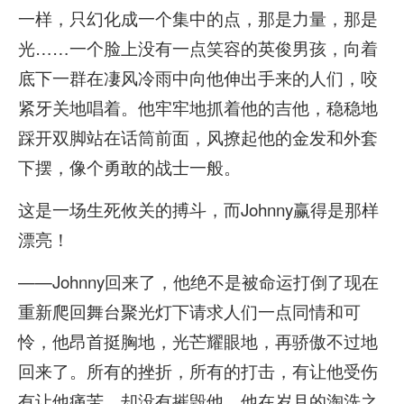
一样，只幻化成一个集中的点，那是力量，那是
光……一个脸上没有一点笑容的英俊男孩，向着
底下一群在凄风冷雨中向他伸出手来的人们，咬
紧牙关地唱着。他牢牢地抓着他的吉他，稳稳地
踩开双脚站在话筒前面，风撩起他的金发和外套
下摆，像个勇敢的战士一般。
这是一场生死攸关的搏斗，而Johnny赢得是那样
漂亮！
——Johnny回来了，他绝不是被命运打倒了现在
重新爬回舞台聚光灯下请求人们一点同情和可
怜，他昂首挺胸地，光芒耀眼地，再骄傲不过地
回来了。所有的挫折，所有的打击，有让他受伤
有让他痛苦，却没有摧毁他。他在岁月的淘洗之