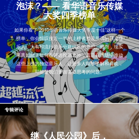
泡沫？—— 看华语音乐传媒
大奖四季榜单
如果你看了“2010华语音乐传媒大奖季度十佳”这样一个
榜单，你会惊叹接近一半的上榜者都是所谓的独立音
乐人，大有和流行音乐分庭抗礼的意思。然而，现实
果真如此？如何在评选投票之外，真正在市场中推动
这些上榜的独立音乐人，让更多人能够了解和喜欢，
可能是我们更加需要思考的问题。
专辑评论
继《人民公园》后，