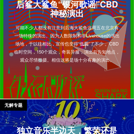
后鲨大鲨鱼“银河歌谣”CBD
神秘演出
可能不少人都没有注意到后海大鲨鱼这周五在北京有
一场特殊的演出。因为人数限制和非Livehouse的演出
场地，于以往相比，宣传也变得“低调”了不少 。CBD
临时空间，150个观众，奇装异服，演出前告知地点，
观众尽情拍摄。相信这将是场十分有趣的演出。
无解专题
独立音乐半边天，繁荣还是