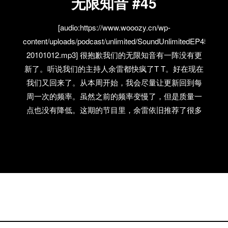
无限知音 #45
[audio:https://www.wooozy.cn/wp-
content/uploads/podcast/unlimited/SoundUnlimitedEP45-
20101012.mp3] 很抱歉我们的无限知音有一阵没有更
新了。听说我们的主持人余雷都快疯了T T。好在现在
我们又回来了。从本周开始，我会尽量让更新回到每
周一次的频率。虽然之前的频率变慢了，但是质量一
点也没有降低。这期的节目里，余雷依旧推荐了很多
好歌。比如Cowboy Junkies和左小祖咒合作的这首，
这种跨国合作在中国还是非常罕见和珍贵的。余雷之
前对Cowboy Junkies有做过一个采访，其中就提到合
作前后的故事。再比如Best Coast，看了10月刊的
《Hitmusic轻音乐》对他们的采访，我才去听了他们的
专辑。没想到余雷在8月初录制的节目里就已经和我们
推荐过他们了。那种带点C86调子的女声，很适合现在
这个季节去听。更多的大家就自己去挖掘了。 乐队名