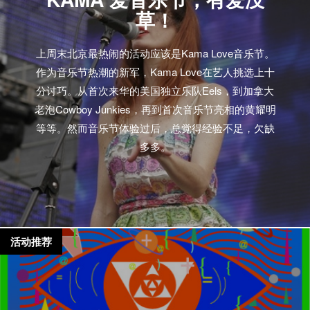
草！
上周末北京最热闹的活动应该是Kama Love音乐节。
作为音乐节热潮的新军，Kama Love在艺人挑选上十
分讨巧。从首次来华的美国独立乐队Eels，到加拿大
老泡Cowboy Junkies，再到首次音乐节亮相的黄耀明
等等。然而音乐节体验过后，总觉得经验不足，欠缺
多多。
活动推荐