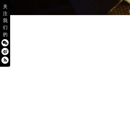
关
注
我
们
的