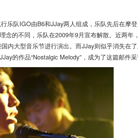
流行乐队IGO由B6和JJay两人组成，乐队先后在
为音乐理念的不同，乐队在2009年9月宣布解散。近两年
些国内大型音乐节进行演出。而JJay则似乎消失在
y的作品“Nostalgic Melody”，成为了这篇邮