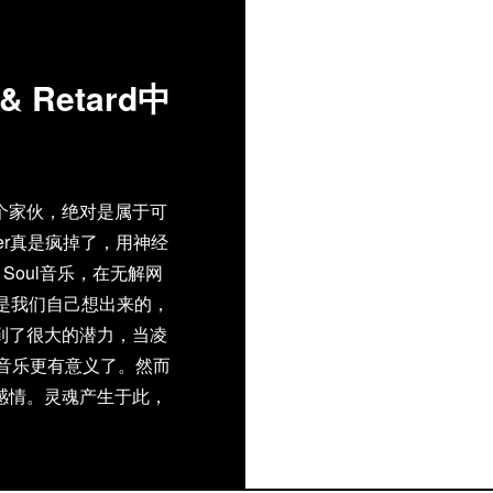
 Retard中
Retard这两个家伙，绝对是属于可
er真是疯掉了，用神经
Soul音乐，在无解网
是我们自己想出来的，
到了很大的潜力，当凌
子音乐更有意义了。然而
感情。灵魂产生于此，
stice 和Jim
4月底至5月，他们又要来
热波音乐节还有世博，