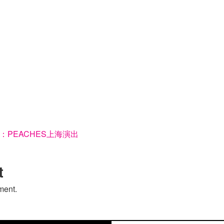
男人走开：PEACHES上海演出
t
ment.