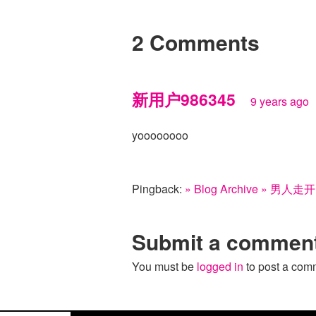
2 Comments
新用户986345
9 years ago
yoooooooo
Pingback:
» Blog Archive » 
Submit a commen
You must be
logged in
to post a com