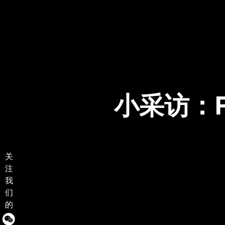
小采访：Re
关
注
我
们
的