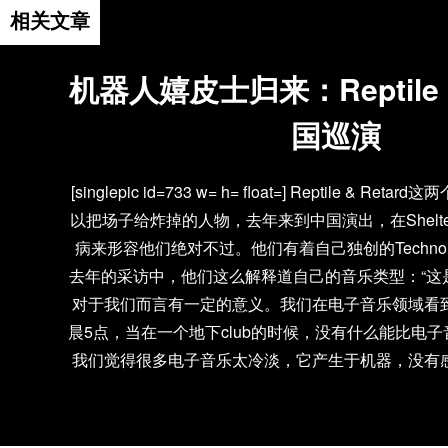
相关文章
机器人嬉皮士归来：Reptile &
国巡演
[singlepic id=733 w= h= float=] Reptile & 
以把场子给炸掉的人物，去年来到中国演出，在Shelt
病来形容他们绝对不过。他们有着自己独创的Techno 
去年的采访中，他们这么解释道自己的音乐类型：“这
对于我们而言有一定的意义。我们在电子音乐领域看
晨5点，当在一个地下club的时候，没有什么能比电
我们觉得很多电子音乐太冷淡，它产生于机器，没有
没有比灵魂更具有感情的了。我们很乐意地说我们想在Ju
Morrison之间，我们是爱上机器的嬉皮士。” 今年
中国了，这次的巡演更壮观，会出现在草莓音乐节、