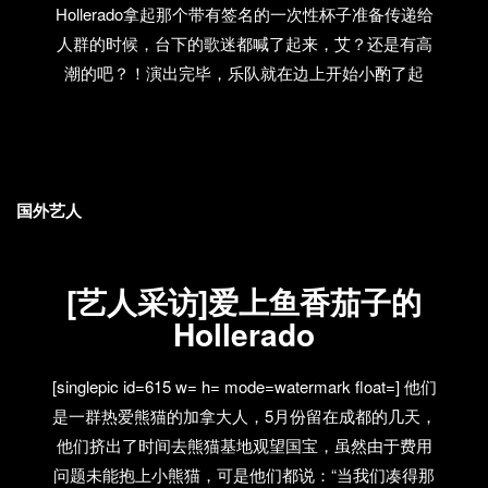
Hollerado拿起那个带有签名的一次性杯子准备传递给
吧是VOX的合作伙伴，非常适合朋友们聚会喝着酒聊
人群的时候，台下的歌迷都喊了起来，艾？还是有高
天，边上还有一家小店出售很多的CD。一到达监狱，
潮的吧？！演出完毕，乐队就在边上开始小酌了起
他们又搞起了新款shots，这背后有一个小故事，那是
来，来看过演出的人一定知道，他们就是一群爱喝酒
在上海的时候，主办方split works的老板听说Hollerado
的兄弟，果然，演出完毕喝高了之后，大家又跑上了
用百利酒+伏特加制作了Hollerado shots，便提议说百
台，开始唱起了老歌，所以阿，你要看更加High，更
利酒一定得加白酒才好喝，于是在监狱酒吧的时候，
加即兴，更加牛逼的Hollerado，可别演出完就走人
Hollerado就尝试了这种shots，一小杯下肚，贝司手
国外艺人
阿！好戏还在后头呢！ 12月3日，Hollerado从天津来
Dean整个人愣在了那里，一下子缓不了神，我看着，
到了青岛，刚到宾馆入住后，大妈辣妈的吉他手Neil便
问他烧起来了没有，他就点了点头，看来这一下子真
接着大家去了啤酒街，同所有大妈辣妈的成员吃着晚
得是闷了！…
[艺人采访]爱上鱼香茄子的
饭聊着天，另一位成员Seabass说青岛有一个聊斋为主
Hollerado
题的神话洞，非常怪异的感觉，应该让乐队去里面看
看，唱着歌拍段录像！于是，第二天，Hollerado马上
[singlepic id=615 w= h= mode=watermark float=] 他们
兴匆匆地打车去了那个神奇的地方，结果，可怜的
是一群热爱熊猫的加拿大人，5月份留在成都的几天，
Hollerado到达后，那地方就已经成了这副样子： 原
他们挤出了时间去熊猫基地观望国宝，虽然由于费用
来，具司机所述，一个月前还在的神话洞已经正被拆
问题未能抱上小熊猫，可是他们都说：“当我们凑得那
除，现在变成了一个CS的游玩基地，这。。。。看来