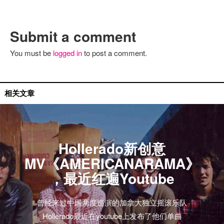
Submit a comment
You must be
logged in
to post a comment.
视频推荐
相关文章
Hollerado新创意
MV《AMERICANARAMA》
，最近红遍Youtube
曾经来过中国两度巡演的加拿大独立摇滚乐队
Hollerado最近在youtube上发布了他们单曲