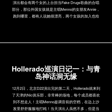
演出都会有两个女的上台担当Fake Drugs歌曲的合唱
部分，那位外国女孩就是主唱Menno的女朋友Annie，
跑到哪里，都有人说她很漂亮，两个女孩的加入也给
演出添加了不少温度！这个主意是Menno在青岛的时
候想出来的！ [singlepic id=623 w= h=
mode=watermark float=] 到了武汉VOX的时候，台下
有一位歌迷女孩说要听Fake Drugs，Menno问她会不
会唱，于是这位好橡叫Jessy还是Cathy的女孩就加入
了Annie她们的队伍，一起搞起了合唱，真的是乐坏
了！演出当天，其实并没有豆瓣上获得免费Hollerado
Hollerado巡演日记一：与青
shots的歌迷，但是Menno总是喜欢搞惊喜，为什么？
岛神话洞无缘
因为Hollerado都说，他们热爱武汉，喜欢VOX，因为
Hollerado shots就是在VOX发明的，这样的话，怎么可
12月2日，北京D22演出完的第二天，Hollerado就来到
以不免费买酒给大家喝呢？于是，7杯Hollerado shots
了天津的Nic俱乐部，非常棒的场地，每个成员都喜欢
就这么被端上了台！ [singlepic id=625 w= h=
到不想走人！主唱Menno趁调音前的空档，在边上沙
mode=watermark float=] 演出结束后，Hollerado去了
发里舒舒服服地打盹！当天演出人虽然不多，但是当
边上非常出名的Prison Club──监狱俱乐部。这家小酒