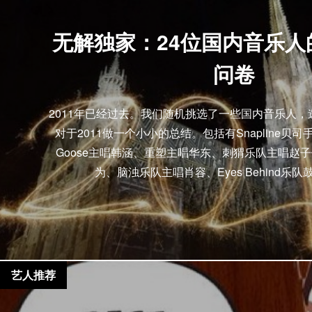
无解独家：24位国内音乐人的
问卷
2011年已经过去。我们随机挑选了一些国内音乐人
对于2011做一个小小的总结。包括有Snapline贝司手李
Goose主唱韩涵、重塑主唱华东、刺猬乐队主唱赵子
为、脑浊乐队主唱肖容、Eyes Behind乐队鼓
艺人推荐