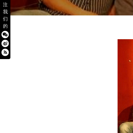
注
我
们
的