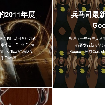
2011年度
兵马司最新消息
Go
，邀请他们以问卷的方式
整理了一些有关兵马司厂
维思、Duck Fight
有要发行新专辑的小
健、oNEwAY乐队妄
Goose。还有Car
手Zaza等。