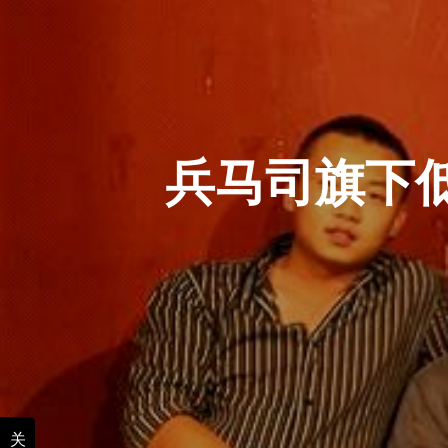
兵马司旗下
关