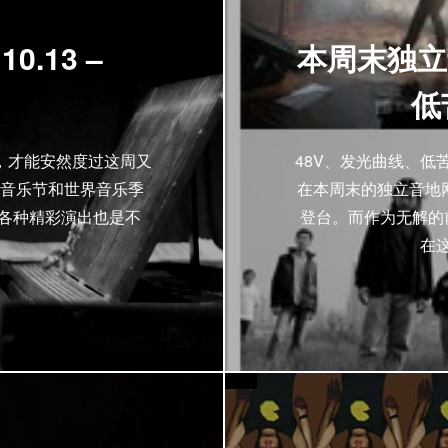
.13 –
本周末独立
低
，才能安然度过这周又
48V、发光曲线、低
音乐节和世界音乐季
在本周末的独立音地
的各种精彩演出也是不
登台。而作为无解的
在