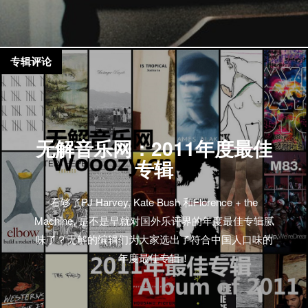
并表示自己对创作电子不再有兴趣，因为“要花太多的
时间在鼠标上”
专辑评论
无解音乐网：2011年度最佳
专辑
看够了PJ Harvey, Kate Bush 和Florence + the
Machine, 是不是早就对国外乐评界的年度最佳专辑腻
味了？无解的编辑们为大家选出了符合中国人口味的
年度最佳专辑！