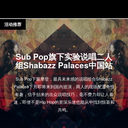
活动推荐
Sub Pop旗下实验说唱二人
组Shabazz Palaces中国站
Sub Pop下最摩登，最具未来感的说唱组合Shabazz
Palaces下月即将来到国内巡演，两人的现场配置奇怪
有趣，信手拈来的出众说唱技巧，毫不费力却让人着
迷，即便不是Hip Hop的资深乐迷也能从中找到惊喜和
共鸣。