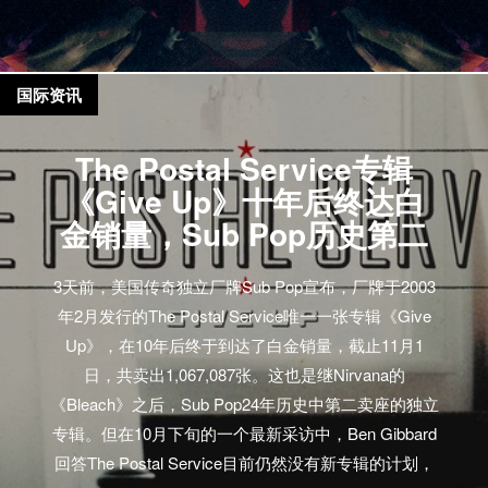
国际资讯
The Postal Service专辑
《Give Up》十年后终达白
金销量，Sub Pop历史第二
3天前，美国传奇独立厂牌Sub Pop宣布，厂牌于2003
年2月发行的The Postal Service唯一一张专辑《Give
Up》，在10年后终于到达了白金销量，截止11月1
日，共卖出1,067,087张。这也是继Nirvana的
《Bleach》之后，Sub Pop24年历史中第二卖座的独立
专辑。但在10月下旬的一个最新采访中，Ben Gibbard
回答The Postal Service目前仍然没有新专辑的计划，