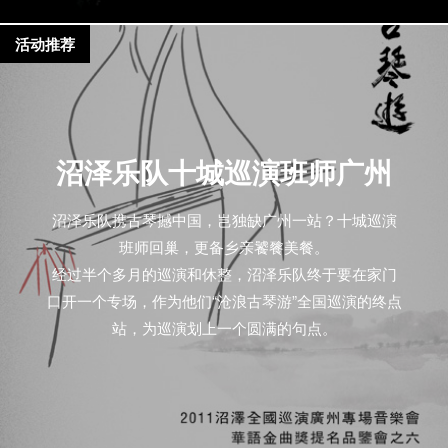
活动推荐
沼泽乐队十城巡演班师广州
沼泽乐队携古琴撼中国，岂独缺广州一站？十城巡演
班师回巢，更备乡亲饕餮美餐。
经过半个多月的巡演和休整，沼泽乐队终于要在家门
口开一个专场，作为他们“沧浪古琴游”全国巡演的终点
站，为巡演划上一个圆满的句点。