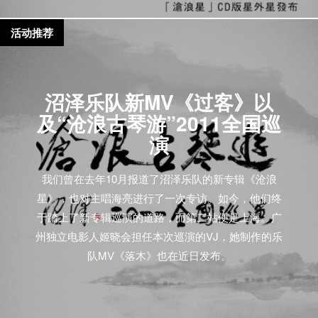
活动推荐
沼泽乐队新MV《过客》以
及“沧浪古琴游”2011全国巡
演
我们曾在去年10月报道了沼泽乐队的新专辑《沧浪
星》，也对主唱海亮进行了一次专访。如今，他们终
于踏上了新专辑巡演的道路，而第二站便是上海。广
州独立电影人姬晓会担任本次巡演的VJ，她制作的乐
队MV《落木》也在近日发布。