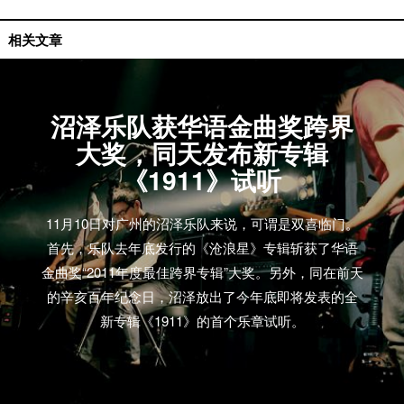
单曲推荐
相关文章
沼泽乐队获华语金曲奖跨界
大奖，同天发布新专辑
《1911》试听
11月10日对广州的沼泽乐队来说，可谓是双喜临门。
首先，乐队去年底发行的《沧浪星》专辑斩获了华语
金曲奖“2011年度最佳跨界专辑”大奖。另外，同在前天
的辛亥百年纪念日，沼泽放出了今年底即将发表的全
新专辑《1911》的首个乐章试听。