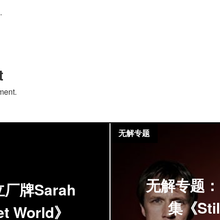
…
t
ment.
无解专题
无解专题：即
厂牌Sarah
集《Still
t World》