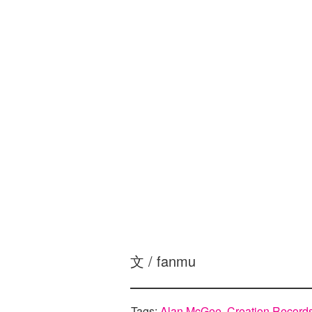
文 / fanmu
Tags:
Alan McGee
,
Creation Record