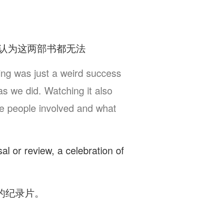
。他认为这两部书都无法
hing was just a weird success
as we did. Watching it also
 the people involved and what
r review, a celebration of
的纪录片。