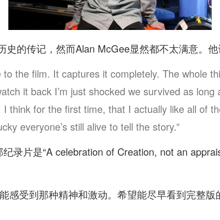
厂牌历史的传记，然而Alan McGee显然都不太满意
 to the film. It captures it completely. The whole t
atch it back I’m just shocked we survived as long 
 think for the first time, that I actually like all of
lucky everyone’s still alive to tell the story.”
A celebration of Creation, not an appraisal o
能感受到那种精神和激动。希望能尽早看到完整版