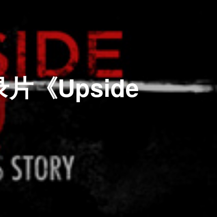
片《Upside