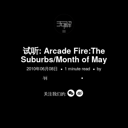
试听: Arcade Fire:The
Suburbs/Month of May
2010年06月08日
1 minute read
by
/pj
关注我们的: