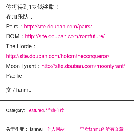
你将得到1块钱奖励！
参加乐队：
Pairs：
http://site.douban.com/pairs/
ROM：
http://site.douban.com/romfuture/
The Horde：
http://site.douban.com/hotomtheconqueror/
Moon Tyrant：
http://site.douban.com/moontyrant/
Pacific
文 / fanmu
Category:
Featured
,
活动推荐
关于作者： fanmu
个人网站
查看fanmu的所有文章
→