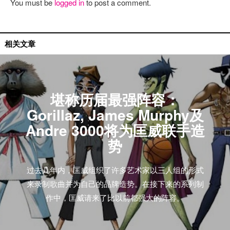
You must be
logged in
to post a comment.
相关文章
堪称历届最强阵容：
Gorillaz, James Murphy及
Andre 3000将为匡威联手造
势
过去几年内，匡威组织了许多艺术家以三人组的形式
来录制歌曲并为自己的品牌造势。在接下来的系列制
作中，匡威请来了比以前都强大的阵容。