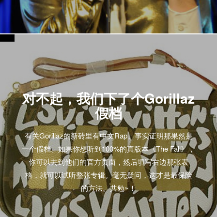
对不起，我们下了个Gorillaz
假档
有关Gorillaz的新砖里有中文Rap。事实证明那果然是
一个假档。如果你想听到100%的真版本《The Fall》，
你可以去到他们的官方页面，然后填写右边那张表
格，就可以试听整张专辑。毫无疑问，这才是最保险
的方法。共勉~！