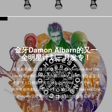
金牙Damon Albarn的又一
全明星计划三月发专！
虽然有着最让人嫌弃的名字——Rocketjuice And The
Moon, Blur和Gorillaz的主脑Damon Albarn无疑还是这
个星球上口碑最好的音乐人之一(Well, 艺术方面)，他
的所有创作都让人期待不已。这次新添了Red Hot Chili
Peppers贝斯手的明星计划会搞出什么新花样？