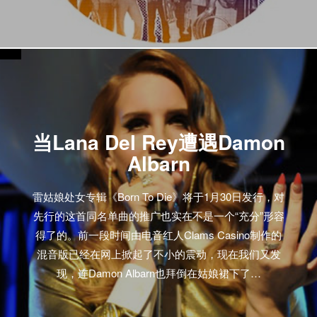
当Lana Del Rey遭遇Damon
Albarn
雷姑娘处女专辑《Born To Die》将于1月30日发行，对
先行的这首同名单曲的推广也实在不是一个“充分”形容
得了的。前一段时间由电音红人Clams Casino制作的
混音版已经在网上掀起了不小的震动，现在我们又发
现，连Damon Albarn也拜倒在姑娘裙下了…