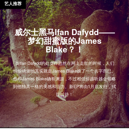
艺人推荐
威尔士黑马Ifan Dafydd——
梦幻甜蜜版的James
Blake？！
当Ifan Dafydd的处女作忽然在网上走红的时候，人们
纷纷猜测他其实就是James Blake换了一个名字而已。
他和James Blake确有渊源，不过相信你越听越会领略
到他独具一格的美感和活力。新EP将由1月底发行，拭
目以待！