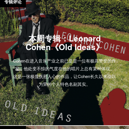
专辑评论
本周专辑：Leonard
Cohen《Old Ideas》
Cohen在进入音乐产业之前已是是一位有极高赞誉的作
家，他处变不惊的气度在他的唱片上总有某种体现。
这是一张极度抚慰人心的作品，让Cohen长久以来引以
为荣的个人特色名副其实。