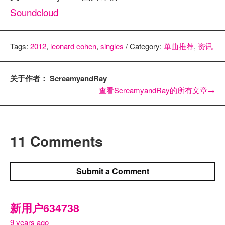
Soundcloud
Tags:
2012
,
leonard cohen
,
singles
/ Category:
单曲推荐
,
资讯
关于作者： ScreamyandRay
查看ScreamyandRay的所有文章
→
11 Comments
Submit a Comment
新用户634738
9 years ago