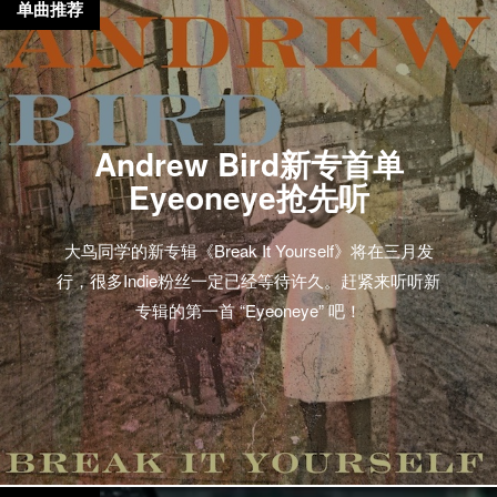
单曲推荐
Andrew Bird新专首单
Eyeoneye抢先听
大鸟同学的新专辑《Break It Yourself》将在三月发
行，很多Indie粉丝一定已经等待许久。赶紧来听听新
专辑的第一首 “Eyeoneye” 吧！