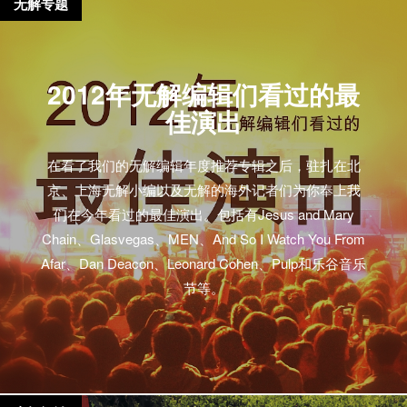
无解专题
2012年无解编辑们看过的最
佳演出
在看了我们的无解编辑年度推荐专辑之后，驻扎在北
京、上海无解小编以及无解的海外记者们为你奉上我
们在今年看过的最佳演出。包括有Jesus and Mary
Chain、Glasvegas、MEN、And So I Watch You From
Afar、Dan Deacon、Leonard Cohen、Pulp和乐谷音乐
节等。