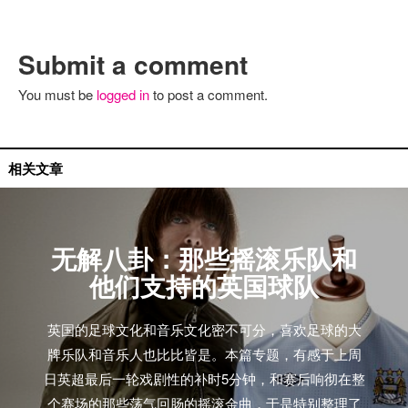
Submit a comment
You must be
logged in
to post a comment.
无解专题
相关文章
无解八卦：那些摇滚乐队和
他们支持的英国球队
英国的足球文化和音乐文化密不可分，喜欢足球的大
牌乐队和音乐人也比比皆是。本篇专题，有感于上周
日英超最后一轮戏剧性的补时5分钟，和赛后响彻在整
个赛场的那些荡气回肠的摇滚金曲，于是特别整理了