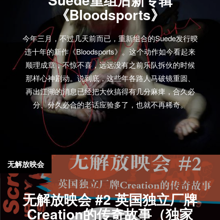
《Bloodsports》
今年三月，不过几天前而已，重新组合的Suede发行暌
违十年的新作《Bloodsports》。这个动作如今看起来
顺理成章，不惊不喜，远远没有之前乐队拆伙的时候
那样心神剧动。说到底，这些年各路人马破镜重圆、
再出江湖的消息已经把大伙搞得有几分麻痺，合久必
分、分久必合的老话应验多了，也就不再稀奇。
无解放映会
无解放映会 #2 英国独立厂牌
Creation的传奇故事（独家