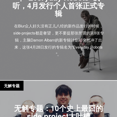
听，4月发行个人首张正式专
辑
在Blur众人好久没有正儿八经的新作品发行的时候，
side-projects都是奢望，更不要提那张所谓的第8张专
辑，主脑Damon Albarn的新专辑计划却突然冲了出
来，这张4月28日发行的专辑名为“Everyday Robots
”。
无解专题
无解专题：10个史上最囧的
side project大吐槽