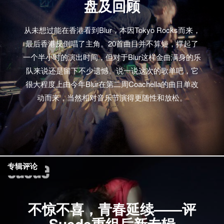
盘及回顾
从未想过能在香港看到Blur，本因Tokyo Rocks而来，
最后香港反倒唱了主角。20首曲目并不算短，撑起了
一个半小时的演出时间，但对于Blur这样金曲满身的乐
队来说还是留下不少遗憾。说一说这次的歌单吧，它
很大程度上由今年Blur在第二周Coachella的曲目单改
动而来，当然相对音乐节演得更随性和放松。
专辑评论
不惊不喜，青春延续——评
Suede重组后新专辑