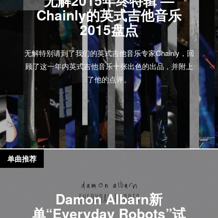
无解2015年终特辑 —
Chainly的英式吉他音乐
2015盘点
无解特别请到了我们的英式吉他音乐专家Chainly，回
顾了这一年内英式吉他音乐十张出色的出品，并附上
了他的点评。
单曲推荐
Damon Albarn新
单“Everyday Robots”试