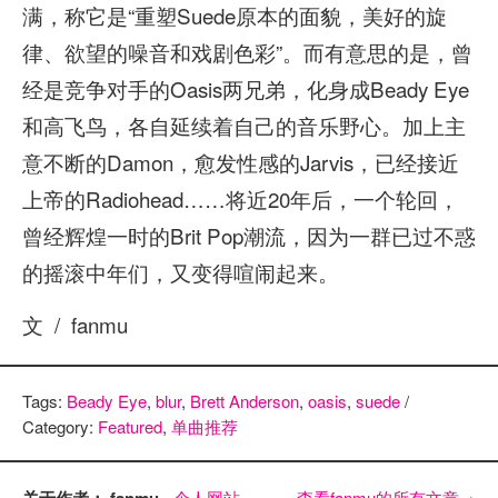
满，称它是“重塑Suede原本的面貌，美好的旋
律、欲望的噪音和戏剧色彩”。而有意思的是，曾
经是竞争对手的Oasis两兄弟，化身成Beady Eye
和高飞鸟，各自延续着自己的音乐野心。加上主
意不断的Damon，愈发性感的Jarvis，已经接近
上帝的Radiohead……将近20年后，一个轮回，
曾经辉煌一时的Brit Pop潮流，因为一群已过不惑
的摇滚中年们，又变得喧闹起来。
文 / fanmu
Tags:
Beady Eye
,
blur
,
Brett Anderson
,
oasis
,
suede
/
Category:
Featured
,
单曲推荐
关于作者： fanmu
个人网站
查看fanmu的所有文章
→