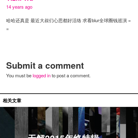
14 years ago
哈哈还真是 最近大叔们心思都好活络 求看blur全球圈钱巡演 =
=
Submit a comment
You must be
logged in
to post a comment.
无解专题
相关文章