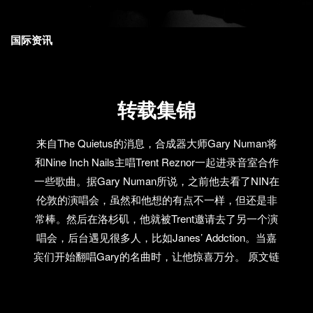
国际资讯
转载集锦
来自The Quietus的消息，合成器大师Gary Numan将
和Nine Inch Nails主唱Trent Reznor一起进录音室合作
一些歌曲。据Gary Numan所说，之前他去看了NIN在
伦敦的演唱会，虽然和他想的有点不一样，但还是非
常棒。然后在洛杉矶，他就被Trent邀请去了另一个演
唱会，后台遇见很多人，比如Janes’ Addction。当嘉
宾们开始翻唱Gary的名曲时，让他惊喜万分。 原文链
接 关于古巴，你听到的新闻不外乎经济制裁、政治事
件，还有，格瓦拉。但你知道古巴也有音乐节么？最
近古巴在哈瓦那著名的革命广场，举办了50年来规模