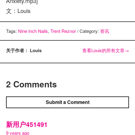
Anxiety.mp3]
文：Louis
Tags:
Nine Inch Nails
,
Trent Reznor
/ Category:
资讯
关于作者： Louis
查看Louis的所有文章
→
2 Comments
Submit a Comment
新用户451491
9 years ago