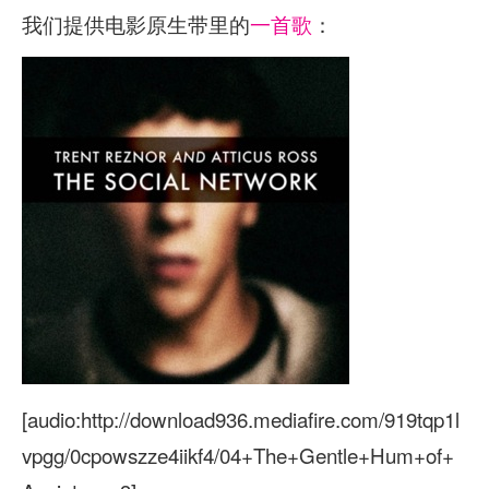
我们提供电影原生带里的
一首歌
：
[audio:http://download936.mediafire.com/919tqp1l
vpgg/0cpowszze4iikf4/04+The+Gentle+Hum+of+