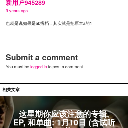
新用户945289
9 years ago
也就是说如果是ab搭档，其实就是把原本a的1
Submit a comment
You must be
logged in
to post a comment.
单曲推荐
相关文章
这星期你应该注意的专辑,
EP, 和单曲: 1月10日 (含试听