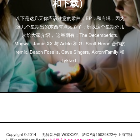
和下载）
以下是这几天你应该注意的歌曲，EP，和专辑，因为
这几个星期出的东西有点太多了，所以这个星期分几
次给大家介绍， 这星期有：The Decemberists,
Mogwai, Jamie XX 与 Adele 和 Gil Scott-Heron 合作的
remix, Beach Fossils, Cave Singers, Akron/Family 和
Lykke Li
Copyright © 2014 — 无解音乐网 WOOOZY。沪ICP备15029822号 上海市徐
汇区复兴西路100号2楼A
沪公网安备 31010402001859号