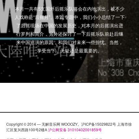
本月一共有5支国外后摇乐队将会在内地演出，被不少
人戏称是“后摇月”。本篇专题中，我们小小总结了一下
了后摇现场在中国的发展历史，对本月的后摇演出进
行罗列和简介，另外还探讨了一下后摇乐队前赴后继
来中国巡演的原因，和我们对未来一些担忧。当然，
享受当下，无疑还是最重要的。
Copyright © 2014 — 无解音乐网 WOOOZY。沪ICP备15029822号 上海市徐
汇区复兴西路100号2楼A
沪公网安备 31010402001859号