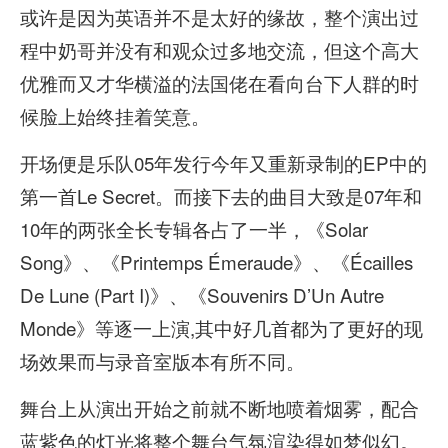
或许是因为英语并不是太好的缘故，整个演出过
程中奶哥并没有和观众过多地交流，但这个高大
优雅而又才华横溢的法国佬在看向台下人群的时
候脸上始终挂着笑意。
开场便是乐队05年发行今年又重新录制的EP中的
第一首Le Secret。而接下去的曲目大致是07年和
10年的两张全长专辑各占了一半，《Solar
Song》、《Printemps Émeraude》、《Écailles
De Lune (Part I)》、《Souvenirs D’Un Autre
Monde》等逐一上演,其中好几首都为了更好的现
场效果而与录音室版本有所不同。
舞台上从演出开始之前就不断地喷着烟雾，配合
蓝紫色的灯光将整个舞台气氛渲染得如梦似幻。