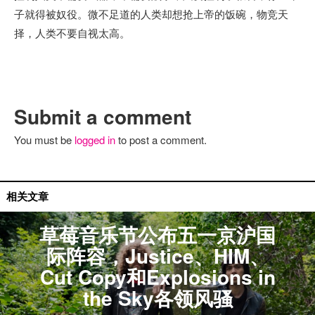
子就得被奴役。微不足道的人类却想抢上帝的饭碗，物竞天
择，人类不要自视太高。
Submit a comment
You must be
logged in
to post a comment.
国内资讯
相关文章
草莓音乐节公布五一京沪国
际阵容，Justice、HIM、
Cut Copy和Explosions in
the Sky各领风骚