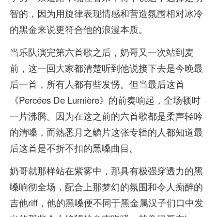
智的，因为用旋律表现情感和营造氛围相对冰冷
的黑金来说更符合他的浪漫本质。
当乐队演完第六首歌之后，奶哥又一次站到麦
前，这一回大家都清楚听到他说接下去是今晚最
后一首，所有人都有些发愣。但当最后这首
《Percées De Lumière》的前奏响起，全场顿时
一片沸腾。因为在这之前的六首歌都是柔声轻吟
的清嗓，而熟悉月之鳞片这张专辑的人都知道最
后这首是不折不扣的黑嗓曲目。
奶哥就那样站在紫雾中，那具有极强穿透力的黑
嗓响彻全场，配合上那梦幻的氛围和令人痴醉的
吉他riff，他的黑嗓便不同于黑金属汉子们口中发