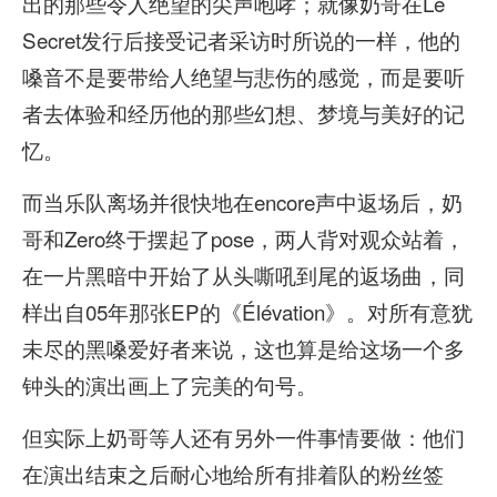
出的那些令人绝望的尖声咆哮；就像奶哥在Le
Secret发行后接受记者采访时所说的一样，他的
嗓音不是要带给人绝望与悲伤的感觉，而是要听
者去体验和经历他的那些幻想、梦境与美好的记
忆。
而当乐队离场并很快地在encore声中返场后，奶
哥和Zero终于摆起了pose，两人背对观众站着，
在一片黑暗中开始了从头嘶吼到尾的返场曲，同
样出自05年那张EP的《Élévation》。对所有意犹
未尽的黑嗓爱好者来说，这也算是给这场一个多
钟头的演出画上了完美的句号。
但实际上奶哥等人还有另外一件事情要做：他们
在演出结束之后耐心地给所有排着队的粉丝签