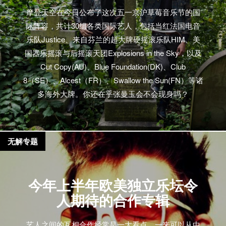
摩登天空在今日公布了这次五一京沪草莓音乐节的国
际阵容，共计30组各类国际艺人，包括当红法国电音
乐队Justice、来自芬兰的超大牌硬摇滚乐队HIM、美
国器乐摇滚与后摇滚天团Explosions in the Sky，以及
Cut Copy(AU)、Blue Foundation(DK)、Club
8（SE）、Alcest（FR）、Swallow the Sun(FN）等诸
多海外大牌。你还在乎张曼玉会不会现身吗？
无解专题
今年上半年欧美独立乐坛令
人期待的合作专辑
艺人之间的互相合作经常是一大看点。一来可以从中