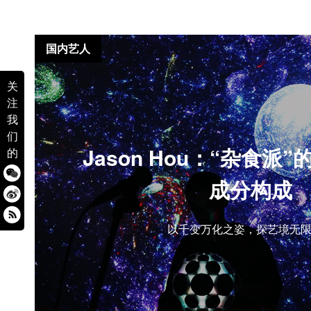
国内艺人
关
注
我
们
Jason Hou：“杂食派
的
成分构成
以千变万化之姿，探艺境无