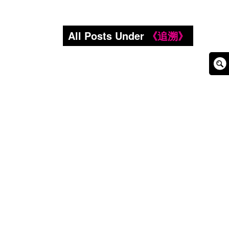
All Posts Under
《追溯》
Sear
Box