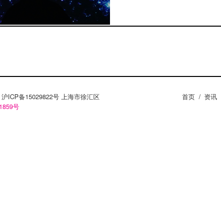
ZY。沪ICP备15029822号 上海市徐汇区
首页
/
资讯
1859号