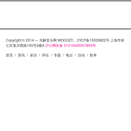
Copyright © 2014 — 无解音乐网 WOOOZY。沪ICP备15029822号 上海市徐
汇区复兴西路100号2楼A
沪公网安备 31010402001859号
首页
/
资讯
/
采访
/
评论
/
专题
/
电台
/
活动
/
歌单