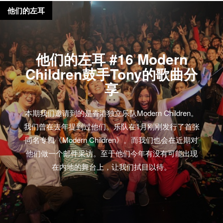
他们的左耳
他们的左耳 #16 Modern
Children鼓手Tony的歌曲分
享
本期我们邀请到的是香港独立乐队Modern Children。
我们曾在去年提到过他们。乐队在1月刚刚发行了首张
同名专辑《Modern Children》。而我们也会在近期对
他们做一个邮件采访。至于他们今年有没有可能出现
在内地的舞台上，让我们拭目以待。