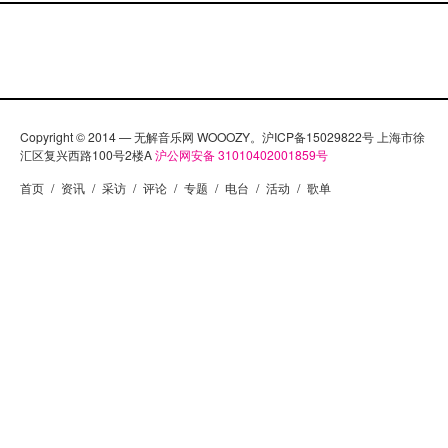
Copyright © 2014 — 无解音乐网 WOOOZY。沪ICP备15029822号 上海市徐
汇区复兴西路100号2楼A
沪公网安备 31010402001859号
首页
/
资讯
/
采访
/
评论
/
专题
/
电台
/
活动
/
歌单