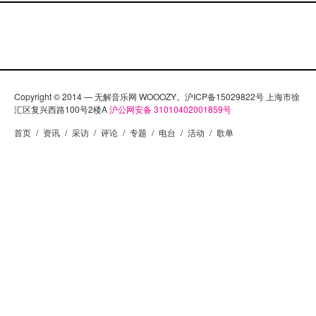
Copyright © 2014 — 无解音乐网 WOOOZY。沪ICP备15029822号 上海市徐
汇区复兴西路100号2楼A
沪公网安备 31010402001859号
首页
/
资讯
/
采访
/
评论
/
专题
/
电台
/
活动
/
歌单