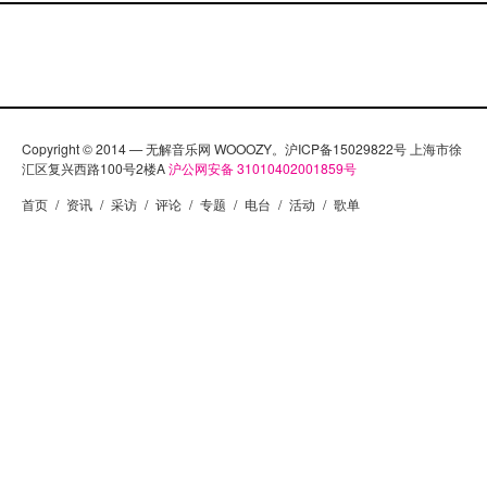
Copyright © 2014 — 无解音乐网 WOOOZY。沪ICP备15029822号 上海市徐
汇区复兴西路100号2楼A
沪公网安备 31010402001859号
首页
/
资讯
/
采访
/
评论
/
专题
/
电台
/
活动
/
歌单