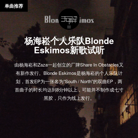
单曲推荐
杨海崧个人乐队Blonde
Eskimos新歌试听
由杨海崧和Zaza一起创立的厂牌Share In Obstacles又
有新作发行。Blonde Eskimos是杨海崧的个人乐队计
划，首发EP为一张名为“South / North”的双曲EP，两
首曲子的时长均达到8分钟以上，可能并不制作成七寸
黑胶，只作为线上发行。