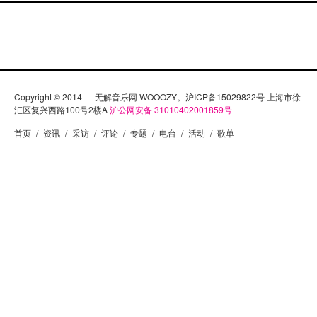
Copyright © 2014 — 无解音乐网 WOOOZY。沪ICP备15029822号 上海市徐
汇区复兴西路100号2楼A
沪公网安备 31010402001859号
首页
/
资讯
/
采访
/
评论
/
专题
/
电台
/
活动
/
歌单