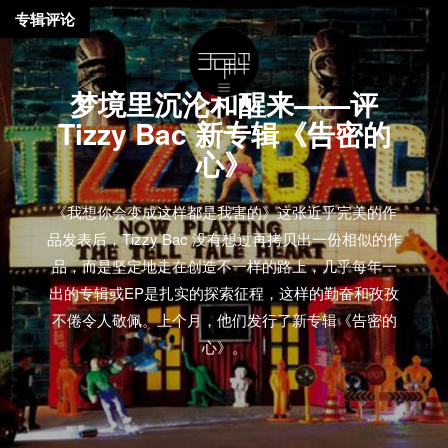
专辑评论
梦境里沉沦和醒来——评
Tizzy Bac 新专辑《告密的
心》
《我想你会变成这样都是我害的》这张近乎完美的作
品发表后，Tizzy Bac 没有想过再拷贝出一份相似的作
品，而是坚定地走在创造不一样的路上，几乎每年一
出的专辑或EP是扎实的探索征程，这样的勤奋和孜孜
不倦令人敬佩。上个月，他们发行了新专辑《告密的
心》。