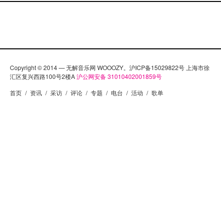
Copyright © 2014 — 无解音乐网 WOOOZY。沪ICP备15029822号 上海市徐
汇区复兴西路100号2楼A
沪公网安备 31010402001859号
首页
/
资讯
/
采访
/
评论
/
专题
/
电台
/
活动
/
歌单