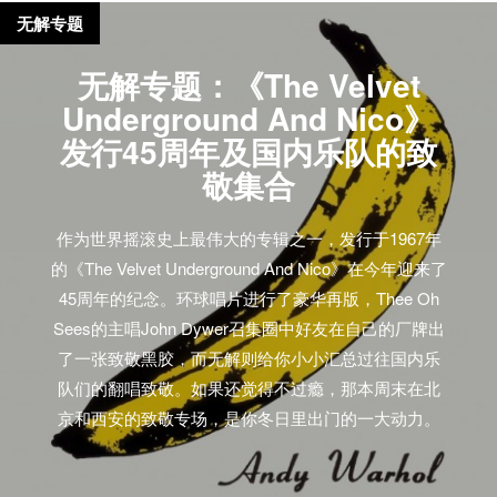
无解专题
无解专题：《The Velvet
Underground And Nico》
发行45周年及国内乐队的致
敬集合
作为世界摇滚史上最伟大的专辑之一，发行于1967年
的《The Velvet Underground And Nico》在今年迎来了
45周年的纪念。环球唱片进行了豪华再版，Thee Oh
Sees的主唱John Dywer召集圈中好友在自己的厂牌出
了一张致敬黑胶，而无解则给你小小汇总过往国内乐
队们的翻唱致敬。如果还觉得不过瘾，那本周末在北
京和西安的致敬专场，是你冬日里出门的一大动力。