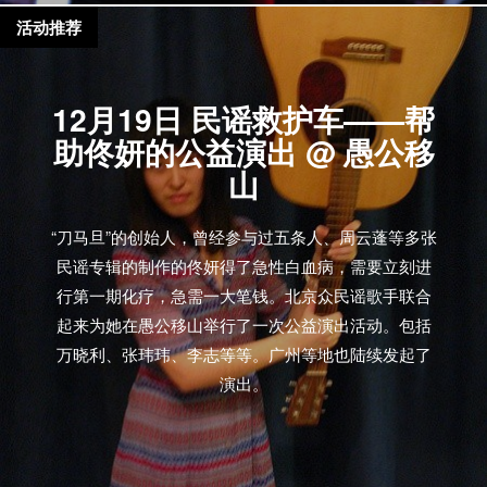
活动推荐
12月19日 民谣救护车——帮
助佟妍的公益演出 @ 愚公移
山
“刀马旦”的创始人，曾经参与过五条人、周云蓬等多张
民谣专辑的制作的佟妍得了急性白血病，需要立刻进
行第一期化疗，急需一大笔钱。北京众民谣歌手联合
起来为她在愚公移山举行了一次公益演出活动。包括
万晓利、张玮玮、李志等等。广州等地也陆续发起了
演出。