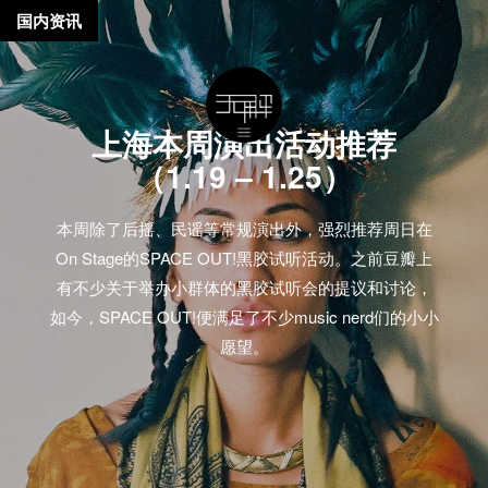
国内资讯
上海本周演出活动推荐
（1.19 – 1.25）
本周除了后摇、民谣等常规演出外，强烈推荐周日在
On Stage的SPACE OUT!黑胶试听活动。之前豆瓣上
有不少关于举办小群体的黑胶试听会的提议和讨论，
如今，SPACE OUT!便满足了不少music nerd们的小小
愿望。