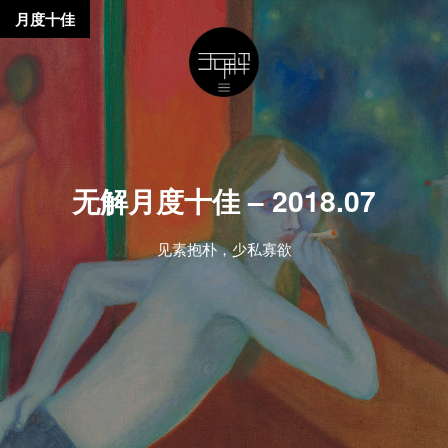
月度十佳
无解月度十佳 – 2018.07
见素抱朴，少私寡欲