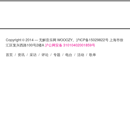
Copyright © 2014 — 无解音乐网 WOOOZY。沪ICP备15029822号 上海市徐
汇区复兴西路100号2楼A
沪公网安备 31010402001859号
首页
/
资讯
/
采访
/
评论
/
专题
/
电台
/
活动
/
歌单