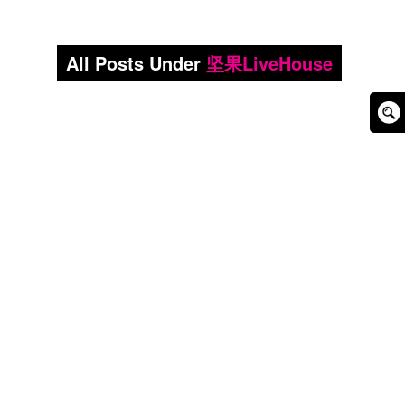
All Posts Under
坚果LiveHouse
Sear
Box