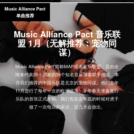
Music Alliance Pact
单曲推荐
Music Alliance Pact 音乐联
盟 1月（无解推荐：宠物同
谋）
Music Alliance Pact 简称MAP或者音乐联盟，是由全
球来代表35个国家的35个知名音乐博客联手组成。本
月我们推荐的中国乐队是北京的宠物同谋。他们去年
11月进行了每年一次的欧洲巡演。今年春天准备发行
乐队的首张正式专辑。我们也在去年底的时候对虎子
做了一次电话的采访，过几天会放出。