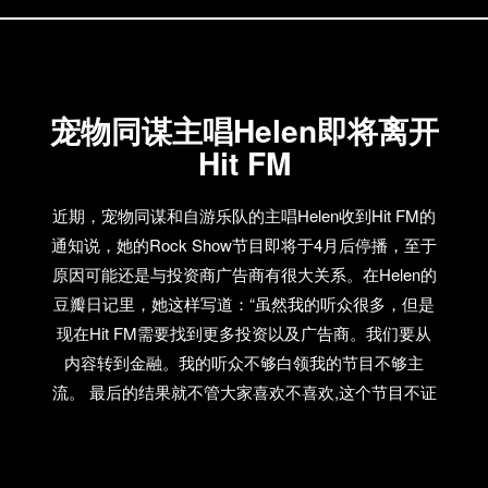
宠物同谋主唱Helen即将离开
Hit FM
近期，宠物同谋和自游乐队的主唱Helen收到Hit FM的
通知说，她的Rock Show节目即将于4月后停播，至于
原因可能还是与投资商广告商有很大关系。在Helen的
豆瓣日记里，她这样写道：“虽然我的听众很多，但是
现在Hit FM需要找到更多投资以及广告商。我们要从
内容转到金融。我的听众不够白领我的节目不够主
流。 最后的结果就不管大家喜欢不喜欢,这个节目不证
钱！在我鼓励大家环保做公交起自行车的时候，我其
是应该鼓励大家购买车和手机采铃。在我播放那些小
众音乐的时候，我其实应该去配合三十岁以上上班租