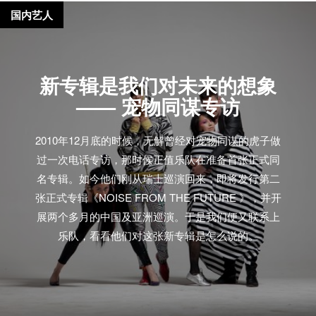
国内艺人
新专辑是我们对未来的想象
—— 宠物同谋专访
2010年12月底的时候，无解曾经对宠物同谋的虎子做
过一次电话专访，那时候正值乐队在准备首张正式同
名专辑。如今他们刚从瑞士巡演回来，即将发行第二
张正式专辑《NOISE FROM THE FUTURE 》，并开
展两个多月的中国及亚洲巡演。于是我们便又联系上
乐队，看看他们对这张新专辑是怎么说的。