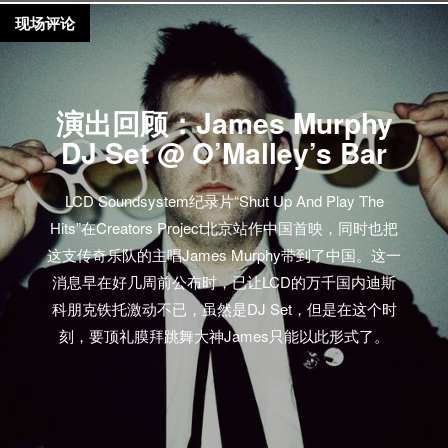
现场评论
演出回顾：James Murphy
DJ Set @ O’Malley’s Bar
LCD Soundsystem纪录片“Shut Up And Play The
Hits”在Creators Project北京站作中国首映，同时也把
这支传奇乐队的主唱James Murphy带到了中国。这一
消息早在好几周前公布时，已让LCD的万千国内迪斯
科朋克铁托激动不已，虽然是DJ Set，但是在这个时
刻，要顶礼膜拜跳舞大神James只能以此形式了。