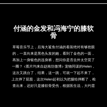
导致骨折等瞬间，也永远留在歌迷的记忆中。 宠物同
谋在今年早些时候在网上放出了新歌Rebirth的demo版
试听，曾一度被无解和无限知音电台重点推荐。那首
歌里Helen的嗓音一度让我想起自己很喜欢的一个乐队
付涵的金发和冯海宁的膝软
the Knife。 或许是乐队的低调为之，这次的退出有些
突然，甚至我们在中文网络里搜寻不到任何消息。只
骨
是你能在宠物同谋的豆瓣音乐人里发现，成员只剩下
虎子（制作人及吉它）/ 晕晕（主唱）mary（主唱）
草莓音乐节上，后海大鲨鱼付涵的着装绝对有够抢眼
EDO（鼓手）四人。 我们很难想象，缺少了helen的宠
的，一直向来是黑色头发的她，看到了金色的一面，
物同谋会变成什么样。他们即将参加10月24日的西湖
再加上一身银色的连身裤，想问你是否去外太空晃了
音乐节和29日在愚公移山的演出，随后去往欧洲，进
一圈？ <图片均来自赵南坊微博> 宠物同谋的Helen，
行他们将近一个月的欧洲巡演，包括挪威、西班牙和
这次又跳台了，结果，这一跳，可就一下起不来了，
德国等。 而Free The Birds也将在休整一个月之后，10
上次摔了屁股，这次Helen起初以为把腿给摔断了，检
月31日在2个好朋友和24hours、rustic等，带来一场万
查出来，还好只是膝软骨受伤，根据医生说，大约需
圣节派对。 那些爱恨情仇，是否还会继续下去，让我
要2-3周的时间来治愈！听起来，还真是够痛的！
们拭目以待。 宠物同盟2009年现场