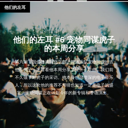
他们的左耳
他们的左耳 #6 宠物同谋虎子
的本周分享
第六期，我们邀请到北京电子摇滚乐队宠物同谋的吉
他手虎子，来看看他本周分享了些什么歌曲。我们前
不久做了对虎子的采访。他本身也是资深的电子音乐
人，所以这次他的推荐不用猜也知道一定是电子的盛
宴。宠物同谋正在计划今年的新专辑和专场演出。