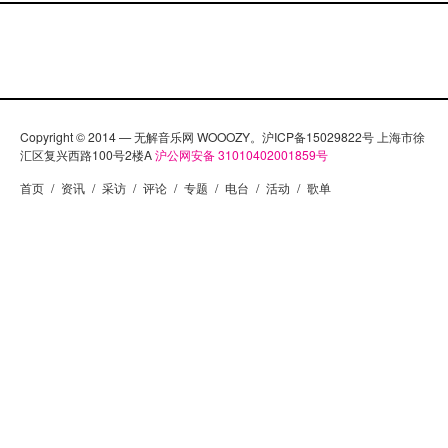
Gromit的一贯风格。场景是英国的一个农场，细节做
得可爱之极。”人物”包括: 小绵羊Shaun，它的羊群伙
伴，没太多权威的牧羊狗，三只淘气的小猪，和有点
笨的农场主人。Shaun和伙伴在尽职地吃草之余，很喜
欢搞一些些兴趣爱好活动，比如拿卷心菜当足球踢
Copyright © 2014 — 无解音乐网 WOOOZY。沪ICP备15029822号 上海市徐
啦，自发水彩画课程啦，等等等等。总之羊群们常有
汇区复兴西路100号2楼A
沪公网安备 31010402001859号
一些异想天开的主意，三只小猪又以捣蛋为己任，所
首页
/
资讯
/
采访
/
评论
/
专题
/
电台
/
活动
/
歌单
以闯祸是在所难免，使得整个片子充满搞笑氛围。