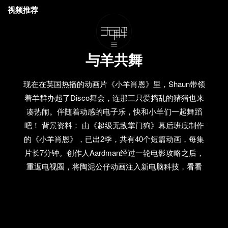
视频推荐
与羊共舞
现在在英国热播的动画片《小羊肖恩》里，Shaun带领
着羊群办起了Disco舞会，连那三只爱捣乱的猪猪也来
凑热闹。伴随着动感的电子乐，快和小羊们一起舞蹈
吧！ 背景资料： 由《超级无敌掌门狗》幕后班底制作
的《小羊肖恩》，已出2季，共有40个短篇动画，每集
片长7分钟。创作人Aardman经过一轮电影攻略之后，
重返电视圈，将陶泥公仔动画注入新电脑科技，看看
会否有新的火花。就算没有任何对白，这套简短的动
画也足以逗你开怀大笑。 由Wallace & Gromit的制作公
司和BBC合作创做的一个动画短片集，里面一句台词
也没有，哑剧。每集大约有7分钟，但尽显Wallace &