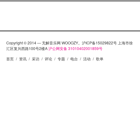
Copyright © 2014 — 无解音乐网 WOOOZY。沪ICP备15029822号 上海市徐
汇区复兴西路100号2楼A
沪公网安备 31010402001859号
首页
/
资讯
/
采访
/
评论
/
专题
/
电台
/
活动
/
歌单