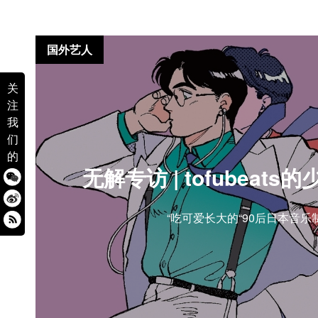
国外艺人
关
注
我
们
的
无解专访 | tofubeat
“吃可爱长大的“90后日本音乐