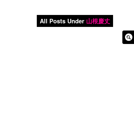
All Posts Under
山根慶丈
Sear
Box