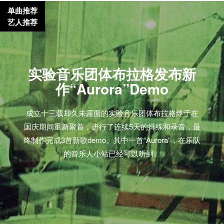
单曲推荐
艺人推荐
实验音乐团体布拉格发布新
作“Aurora”Demo
成立十三载却久未露面的实验音乐团体布拉格终于在
国庆期间重新聚首，进行了连续5天的排练和录音，最
终制作完成3首新歌demo。其中一首“Aurora”，在乐队
的音乐人小站已经可以听到。