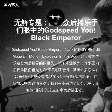
国内艺人
无解专题：国内众后摇乐手
们眼中的Godspeed You!
Black Emperor
Godspeed You! Black Emperor（以下简称GY!BE）和
Mogwai、Mono、Explosion In The Sky一起，被国内
乐迷誉为后摇界的四巨头。除了乐迷以外，许多国内
后摇乐队们也是对GY!BE充满感情，甚至许多乐队在
音乐创作中曾经或者现在收到他们很深的影响。在
GY!BE中国巡演前夕，我们有幸采访了部分乐手，聊
聊他们眼中的这支加拿大后摇王者。