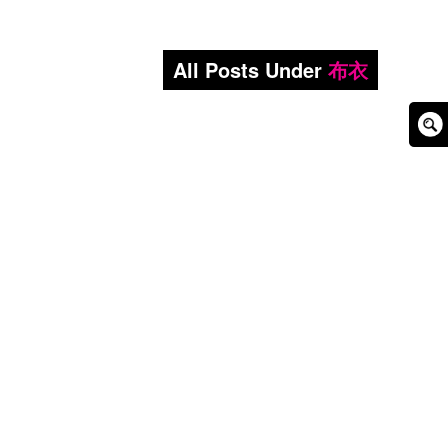
All Posts Under
布衣
Sear
Box