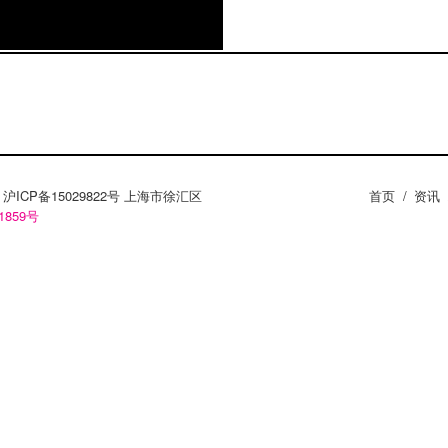
国，在国内更名为贝格唱
引进，更重要的是，看到
登天空音乐节遭遇“取消
括英国乐队The
ea Power。 事件七：10月，
的排行榜，虽然，这个排
， 2009年首届中国摇
ZY。沪ICP备15029822号 上海市徐汇区
首页
/
资讯
1859号
表大会制度，北京乐队代
厂牌下乐队/歌手进行美
。这次巡演得到了美国各大媒
杂志等多家大媒体，中国
2月，左小祖咒专辑《大
做了个总结。 2009
原文