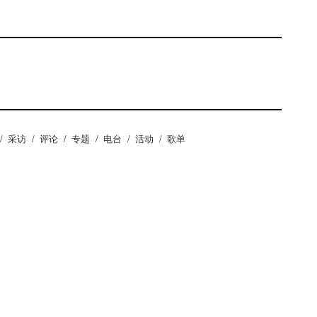
/
采访
/
评论
/
专题
/
电台
/
活动
/
歌单