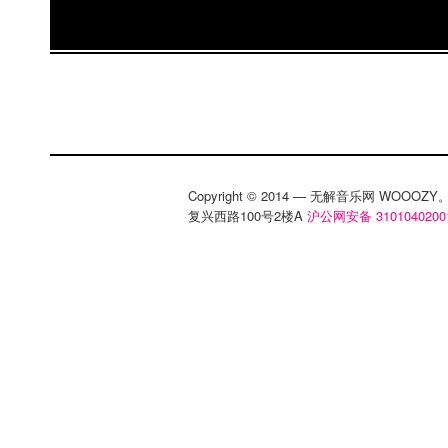
月，全球独立音乐巨头Beggars正式入驻中
片，大厂牌的入驻不仅让人憧憬着国外唱片的
大牌乐队来华演出的可能。 事件六：10月，摩
门”，所有海外乐队的演出取消，其中包
Buzzcocks,The Futureheads还有British S
《中国摇滚榜》开播，国内摇滚终于有了自己
行榜不可避免地依然很主流范儿。 事件八：10月
Copyright © 2014 — 无解音乐网 WOOO
复兴西路100号2楼A
沪公网安备 3101040200
滚迷笛奖，颁奖结果充分体现了我国的人民代
表其他各地乐队获奖。 事件九：11月，兵马司
国巡演，Carsick Cars，PK14还有小河
体的关注，其中包括《纽约时报》和《连线》
独立摇滚渐渐得到西方媒体认可。 事件十：1
事》发行，将这一年国内和谐，不和谐的事件统统
年，内地独立摇滚大事件