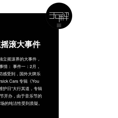
立摇滚大事件
地独立摇滚界的大事件，
件事情： 事件一：2月，
深切感受到，国外大牌乐
k Cars 专辑《You
网络的“维护日”大行其道，专辑
乐节开办，由于音乐节的
市场的纯洁性受到质疑。
张专辑《布衣》以磁带的
制盗版。 事件五：9