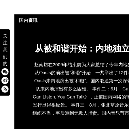
国内资讯
关
注
从被和谐开始：内地独
我
们
的
赵南坊在2009年结束前为大家总结了今年内
从Oasis的演出被“和谐”开始，一共举出了12
Oasis来内地演出被“和谐”。国内歌迷第一次
队来内地演出有多么困难。 事件二：6月，Carsic
Can Listen, You Can Talk》，正值国内
发行显得很应景。 事件三：8月，张北草原音
组织不当，事后遭到无数人指责。国内音乐节
事件四：9月，布衣乐队成军15年以来的第二
形式发行面市，希望以这种超级复古的方式来抵