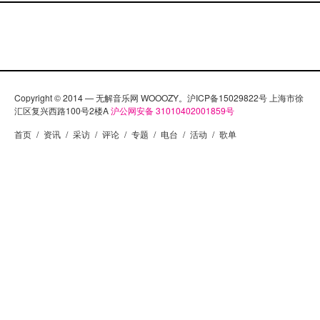
Copyright © 2014 — 无解音乐网 WOOOZY。沪ICP备15029822号 上海市徐
汇区复兴西路100号2楼A
沪公网安备 31010402001859号
首页
/
资讯
/
采访
/
评论
/
专题
/
电台
/
活动
/
歌单