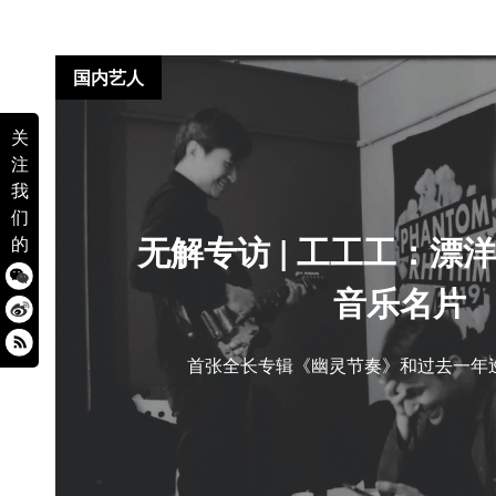
国内艺人
关
注
我
们
无解专访 | 工工工：漂
的
音乐名片
首张全长专辑《幽灵节奏》和过去一年