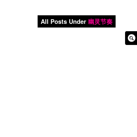
All Posts Under
幽灵节奏
Sear
Box