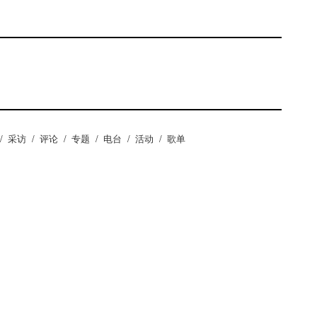
/
采访
/
评论
/
专题
/
电台
/
活动
/
歌单