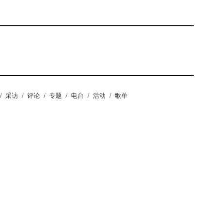
/
采访
/
评论
/
专题
/
电台
/
活动
/
歌单