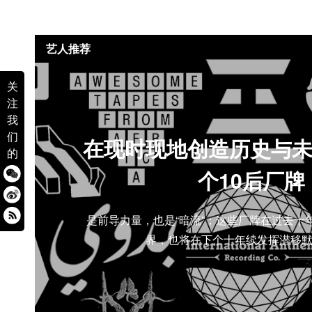
艺人推荐
关
注
我
们
在现时现地创造历史与未
的
个10后厂牌
是前导力量，也是“暗流”；这些厂牌在过去十
界，也将在下个十年续发挥潜移