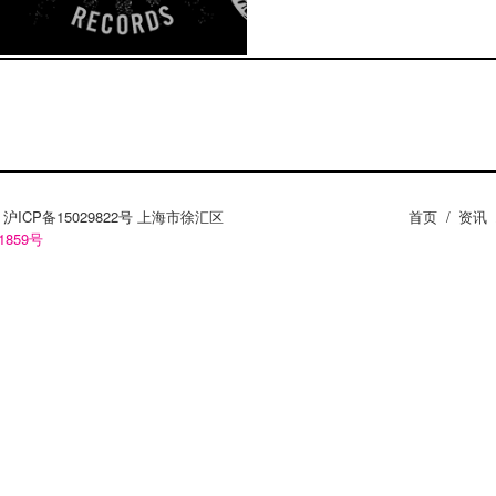
ZY。沪ICP备15029822号 上海市徐汇区
首页
/
资讯
1859号