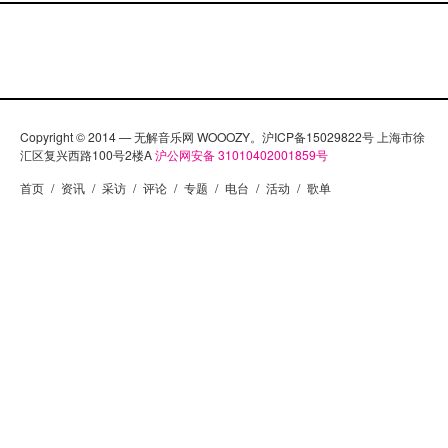
Copyright © 2014 — 无解音乐网 WOOOZY。沪ICP备15029822号 上海市徐
汇区复兴西路100号2楼A
沪公网安备 31010402001859号
首页
/
资讯
/
采访
/
评论
/
专题
/
电台
/
活动
/
歌单