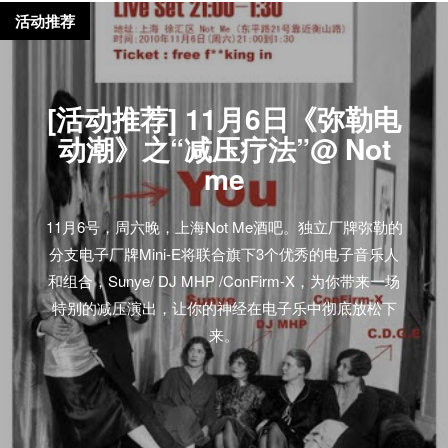
活动推荐
[活动推荐] 11月6日《弥勒电
动潮》之“减压疗法”@ Not
me
11月6号，周六晚，上海Not Me酒吧。独立厂牌弥勒的
分支电子厂牌Mini-E将联合旗下3个优秀的电子音乐人
和组合，Sunye/ DJ MHP /ConFirm-X，为你带来一场
特别的减压演出，让你的神经在电子乐中彻底放松下
来。