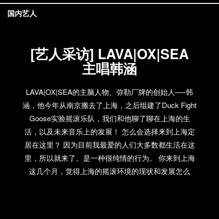
11：30到1点多的Party，由MINI-E旗下艺人DJ（以保
国内艺人
证最深刻的音乐品质）。MINI-E目前旗下艺人包括
C·D·G·E、Computer Girl、ConFirm-X、DeMmY、
M.S.E.Z、SunYe等。
[艺人采访] LAVA|OX|SEA
http://www.douban.com/label/mini-e 基努·里维斯跃起
主唱韩涵
半空，突然停滞，而后一记完美的旋风腿扫向敌手；
子弹在他面前飞行得像蜗牛一般缓慢，于是他从容潇
LAVA|OX|SEA的主脑人物、弥勒厂牌的创始人──韩
洒地后仰避过。 暗夜。手依然像在老情人身上滑动般
涵，他今年从南京搬去了上海，之后组建了Duck Fight
地熟练游走于键盘；马莉和威瑞克在网络上再次相
Goose实验摇滚乐队，我们和他聊了聊在上海的生
见，她领受了让自己兴奋不已的使命。自由区悬浮于
活，以及未来音乐上的发展！ 怎么会选择来到上海定
大西洋之上，这是一个在全球文化的汇流处被冲刷的
居在这里？ 因为目前我最爱的人们大多数都生活在这
大城。 。。。。。。 对不起，以上只是电影描述。
里，所以就来了。是一种很纯情的行为。 你来到上海
啊。。。我们又一次惆怅，“只是一部电影。。。”
这几个月，觉得上海的摇滚环境的现状和发展怎么
No!!! 其实，现实中的赛博朋克(Cyberpunk
样？南京、合肥和上海有什么差异吗？ 个人感觉南京
[‘saib,punk])，却一直就在我们左右，出入甲级办公
和合肥的情况比较像，主要就是那么几个人在张罗，
楼、各式软件园、集成电路/生物科技园、以及电子音
演出地方也比较少，没有专门的Livehouse，观众群南
乐演出现场！ Yes!!!今晚就是赛博朋克啸聚YYT(育音