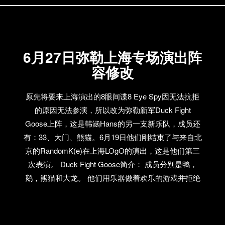
Fading Horizon的《Name It Yourself》，而
LAVA|OX|SEA的专辑也毫无疑问含金量很高，还更是
有杨海崧的制作参与。今年有如此多的新乐队和新专
6月27日弥勒上海专场演出阵
辑，而你至今最喜欢的是哪一张？
容修改
原先将要来上海演出的8眼间谍8 Eye Spy因无法抗拒
的原因无法参演，所以改为弥勒新军Duck Fight
Goose上阵，这是韩涵Hans的另一支新乐队，成员还
有：33、大门、熊猫。6月19日他们刚结束了与来自北
京的RandomK(e)在上海LOgO的演出，这是他们第三
次表演。 Duck Fight Goose简介： 成员分别是鸭，
鹅，熊猫和大龙。 他们用乐器做着欢乐的游戏并拒绝
忧郁。 他们受到的影响来自他们自己。 他们将传统摇
滚乐、实验摇滚乐和电子节奏揉合成了充满摇摆律动
的超置幻体验。 他们是一个全新的组合。 上海演出组