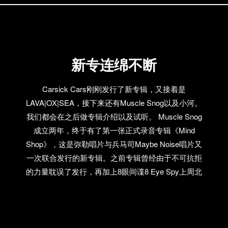
京其实挺多的，合肥比较少。上海听摇滚乐的人更
堂)之时，今晚就是赛博朋克倡乱之夜！！！ 朋克穿鼻
多，还有许多外国人。但是说到乐队，就我接触的来
铁钉、哥特黑唇、纹身、光头或者鸡冠头、苹果电
说，我觉得上海的许多乐队不够努力。在合肥，也许
脑、卧槽泥马…等等等等…不限。 我知道你人面兽心
只有一个排练房，但有些乐队每周要排练3次。在上
隐忍已久，我知道你外表矜持文明内心狂妄不羁。你
新专连绵不断
海，0093还有一些地方有挺多的排练房，可是有的乐
以为你有多少了不得的欲望？来吧。你以为你的渴望
队一周排练一次都不能保证。有人说上班累，路途遥
有多惊世骇俗，来吧。所有人的痛苦和快感都已经可
远，但我觉得既然作乐队就意味着牺牲一些东西，否
Carsick Cars刚刚发行了新专辑，又接着是
以用计算机程序模拟、用计算机音乐释放！！ 所有的
则作出来的东西一定好不到哪去。凡事都不大可能两
LAVA|OX|SEA，接下来还有Muscle Snog以及小河。
规矩和纠结不爽再一次被带铁钉的皮靴死死地踏在脚
全，工作搞得好，乐队还能巡演，这是不可能的事
我们都会在之后做专辑介绍以及试听。 Muscle Snog
下。毫无疑问。…
情。不是所有事情都能找到平衡的。 环境来说，硬件
成立两年，终于有了第一张正式录音专辑《Mind
条件非常优秀，全国范围内只有北京比上海要好。但
Shop》，这是弥勒唱片与兵马司Maybe Noise唱片又
是现在上海除了有育音堂，还有Mao Livehouse，摇滚
一次联合发行的新专辑。之前专辑曾经由于不可抗拒
乐的环境一定是更好了，起码观众有增加的可能性。
的力量耽误了发行，再加上8眼间谍8 Eye Spy上周北
发展不太好说，我个人是期望能有更多更好玩的乐
京的发布演出上遇到了阻碍也没有看到CD的产出，这
队，也许是很死硬的嬉皮士，车库朋克或者真正的实
不禁让我们担忧此类的专辑究竟是否是审批不过的原
验摇滚，而不是去模仿一些本来就是模仿者的乐队。
因？但是弥勒和Maybe Noise的产出标志着一定质量的
音乐在诞生。 目前，最令我们编辑惊喜的仍然是