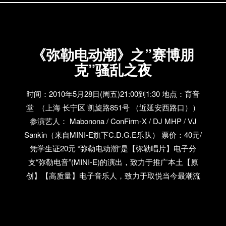
迷。如果你对他好奇的话，这次孙晔的专场，我想可
能是一个机会 时间：2010年7月3日(周六)21:00到1:30
地点：Not Me吧, 上海 徐汇区 Not Me (东平路21号靠
《弥勒电动潮》之”赛博朋
近衡山路) 参演艺人： Sunye/ DJ MHP /ConFirm-X /
克”骚乱之夜
VJ Sankin（来自MINI-E旗下C.D.G.E乐队） Kraftwerk
是谁？ (伸开左手，对正准备扔上来30个鸡蛋和20个没
喝完的啤酒瓶说) 等一下…等一下…电子乐的最牛X鼻
时间：2010年5月28日(周五)21:00到1:30 地点：育音
祖？对。 那你知道Kraftwerk成员的来头是什么？ 什
堂 （上海 长宁区 凯旋路851号 （近延安西路口））
么？他们的来头是他们的妈? 他们是学校里的坏学生，
参演艺人： Mabonona / ConFirm-X / DJ MHP / VJ
以及长头发的乐队仔？ 不完全对。…
Sankin（来自MINI-E旗下C.D.G.E乐队） 票价：40元/
凭学生证20元 “弥勒电动潮”是【弥勒唱片】电子分
支“弥勒电音”(MINI-E)的演出，致力于推广本土【原
创】【高质量】电子音乐人，致力于取悦当今最潮流
时尚的Party达人，致力于抓住我们伟大民族当今电子
音乐潮流中最前沿、最敏感和生动的部分。【弥勒电
动潮】演出包括晚9:00pm到11:30的原创作品演出；和