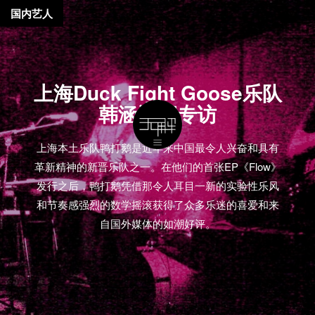
国内艺人
上海Duck Fight Goose乐队
韩涵近期专访
上海本土乐队鸭打鹅是近年来中国最令人兴奋和具有
革新精神的新晋乐队之一。在他们的首张EP《Flow》
发行之后，鸭打鹅凭借那令人耳目一新的实验性乐风
和节奏感强烈的数学摇滚获得了众多乐迷的喜爱和来
自国外媒体的如潮好评。