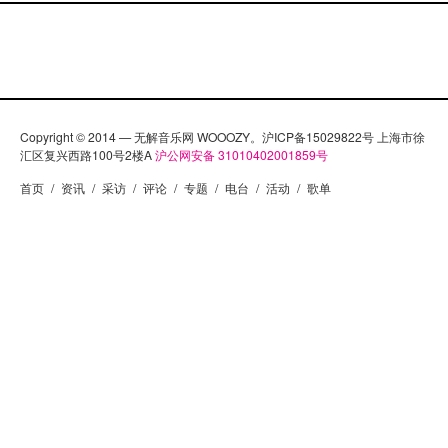
Copyright © 2014 — 无解音乐网 WOOOZY。沪ICP备15029822号 上海市徐
汇区复兴西路100号2楼A
沪公网安备 31010402001859号
首页
/
资讯
/
采访
/
评论
/
专题
/
电台
/
活动
/
歌单