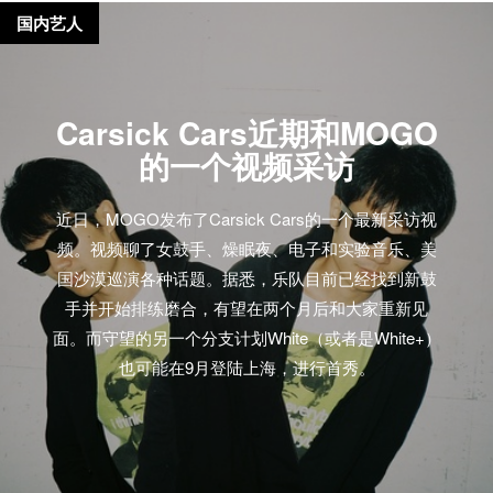
国内艺人
Carsick Cars近期和MOGO
的一个视频采访
近日，MOGO发布了Carsick Cars的一个最新采访视
频。视频聊了女鼓手、燥眠夜、电子和实验音乐、美
国沙漠巡演各种话题。据悉，乐队目前已经找到新鼓
手并开始排练磨合，有望在两个月后和大家重新见
面。而守望的另一个分支计划White（或者是White+）
也可能在9月登陆上海，进行首秀。